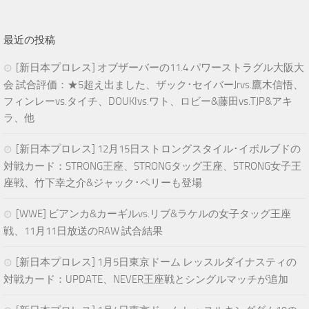
最近の投稿
[新日本プロレス] オブザーバーの11.4 パワーストラグル大阪大
会 試合評価：★5超え出ました、ザック･セイバーJrvs.鷹木信悟、
フィンレーvs.タイチ、DOUKIvs.ワト、ロビー&藤田vs.TJP&アキ
ラ、他
[新日本プロレス] 12月15日ストロングスタイル･イボルブドの
対戦カード：STRONG王座、STRONGタッグ王座、STRONG女子王
座戦、竹下幸之介&ジャック･ペリーも登場
[WWE] ビアンカ&カーギルvs.リブ&ラケルの女子タッグ王座
戦、11月11日放送のRAW 試合結果
[新日本プロレス] 1月5日東京ドーム レッスルダイナスティの
対戦カード：UPDATE、NEVER王座戦とシングルマッチが追加