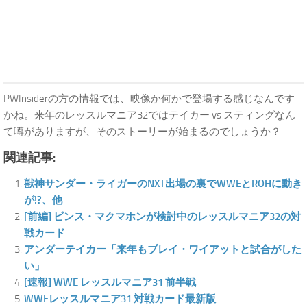
PWInsiderの方の情報では、映像か何かで登場する感じなんです
かね。来年のレッスルマニア32ではテイカー vs スティングなん
て噂がありますが、そのストーリーが始まるのでしょうか？
関連記事:
獣神サンダー・ライガーのNXT出場の裏でWWEとROHに動き
が!?、他
[前編] ビンス・マクマホンが検討中のレッスルマニア32の対
戦カード
アンダーテイカー「来年もブレイ・ワイアットと試合がした
い」
[速報] WWE レッスルマニア31 前半戦
WWEレッスルマニア31 対戦カード最新版