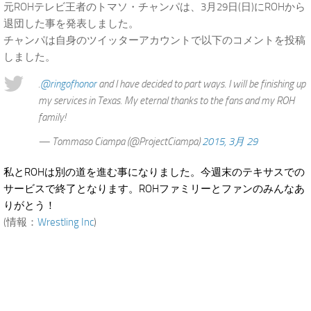
元ROHテレビ王者のトマソ・チャンパは、3月29日(日)にROHから
退団した事を発表しました。
チャンパは自身のツイッターアカウントで以下のコメントを投稿
しました。
.
@ringofhonor
and I have decided to part ways. I will be finishing up
my services in Texas. My eternal thanks to the fans and my ROH
family!
— Tommaso Ciampa (@ProjectCiampa)
2015, 3月 29
私とROHは別の道を進む事になりました。今週末のテキサスでの
サービスで終了となります。ROHファミリーとファンのみんなあ
りがとう！
(情報：
Wrestling Inc
)