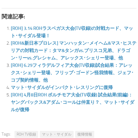
関連記事:
[ROH] 3.14 ROHラスベガス大会(TV収録)の対戦カード、マッ
ト･サイダル登場！
[ROH&新日本プロレス] マンハッタン･メイヘム&マス･ヒステ
リアの対戦カード：タマ&タンガvs.ブリスコ兄弟、ドラゴ
ン･リーvs.グレシャム、アレックス･シェリー登場、他
[ROH] 6.29フィラデルフィア大会(TV収録)試合結果：アレッ
クス･シェリー登場、フリップ･ゴードン怪我情報、ジェフ･
コブ契約情報、他
マット･サイダルがインパクト･レスリングに復帰
[ROH] 4月8日ROH ボルチモア大会(TV収録) 試合結果(前編)：
ヤングバックス&アダム･コールは仲直り？、マット･サイダ
ルが復帰
Tags:
ROH TV収録
マット・サイダル
復帰情報