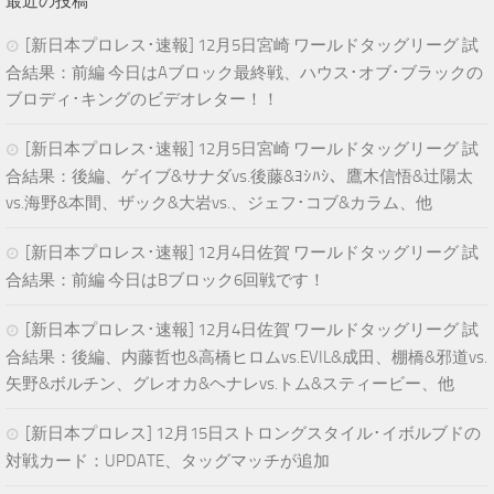
最近の投稿
[新日本プロレス･速報] 12月5日宮崎 ワールドタッグリーグ 試
合結果：前編 今日はAブロック最終戦、ハウス･オブ･ブラックの
ブロディ･キングのビデオレター！！
[新日本プロレス･速報] 12月5日宮崎 ワールドタッグリーグ 試
合結果：後編、ゲイブ&サナダvs.後藤&ﾖｼﾊｼ、鷹木信悟&辻陽太
vs.海野&本間、ザック&大岩vs.、ジェフ･コブ&カラム、他
[新日本プロレス･速報] 12月4日佐賀 ワールドタッグリーグ 試
合結果：前編 今日はBブロック6回戦です！
[新日本プロレス･速報] 12月4日佐賀 ワールドタッグリーグ 試
合結果：後編、内藤哲也&高橋ヒロムvs.EVIL&成田、棚橋&邪道vs.
矢野&ボルチン、グレオカ&ヘナレvs.トム&スティービー、他
[新日本プロレス] 12月15日ストロングスタイル･イボルブドの
対戦カード：UPDATE、タッグマッチが追加