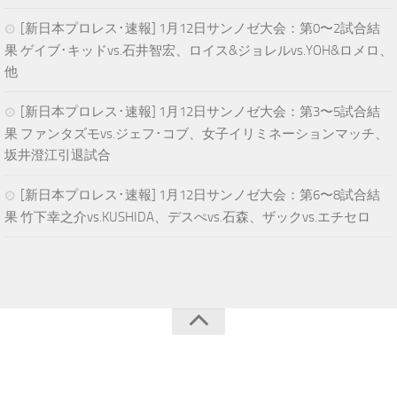
[新日本プロレス･速報] 1月12日サンノゼ大会：第0〜2試合結
果 ゲイブ･キッドvs.石井智宏、ロイス&ジョレルvs.YOH&ロメロ、
他
[新日本プロレス･速報] 1月12日サンノゼ大会：第3〜5試合結
果 ファンタズモvs.ジェフ･コブ、女子イリミネーションマッチ、
坂井澄江引退試合
[新日本プロレス･速報] 1月12日サンノゼ大会：第6〜8試合結
果 竹下幸之介vs.KUSHIDA、デスぺvs.石森、ザックvs.エチセロ
青空プロレスNEWS © 2025. All Rights Reserved.