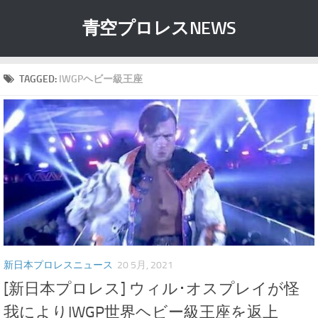
青空プロレスNEWS
TAGGED:
IWGPヘビー級王座
新日本プロレスニュース
20 5月, 2021
[新日本プロレス] ウィル･オスプレイが怪
我によりIWGP世界ヘビー級王座を返上