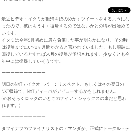
最近ヒデオ・イタミが復帰をほのめかすツイートをするようにな
ったので、彼はもうすぐ復帰するのではないかとの噂が出始めて
います。
イタミは今年5月初めに肩を負傷した事が明らかになり、その時
は復帰までに6〜8ヶ月間かかると言われていました。もし順調に
回復しているとすれば来月の復帰が予想されます。少なくとも今
年中には復帰していそうです。
ーーーーーーーーーー
明日のNXTテイクオーバー：リスペクト、もしくはその翌日の
NXT収録で、NXTディーバがデビューするかもしれません。
(※おそらくロックのいとこのナイア・ジャックスの事だと思わ
れます。)
ーーーーーーーーーー
タフイナフのファイナリストのアマンダが、正式にトータル・デ