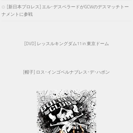
[新日本プロレス] エル･デスペラードがGCWのデスマッチトー
ナメントに参戦
[DVD] レッスルキングダム11 in 東京ドーム
[帽子] ロス･インゴベルナブレス･デ･ハポン