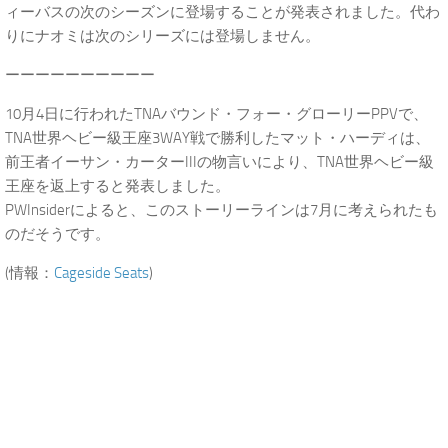
ィーバスの次のシーズンに登場することが発表されました。代わ
りにナオミは次のシリーズには登場しません。
ーーーーーーーーーー
10月4日に行われたTNAバウンド・フォー・グローリーPPVで、
TNA世界ヘビー級王座3WAY戦で勝利したマット・ハーディは、
前王者イーサン・カーターIIIの物言いにより、TNA世界ヘビー級
王座を返上すると発表しました。
PWInsiderによると、このストーリーラインは7月に考えられたも
のだそうです。
(情報：
Cageside Seats
)