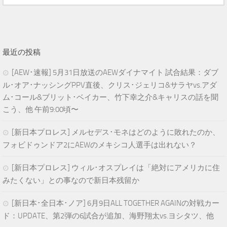
最近の投稿
[AEW･速報] 5月31日放送のAEWダイナマイト 試合結果：ダブ
ル･オア･ナッシングPPV直後、クリス･ジェリコ&サラヤvs.アダ
ム･コール&ブリット･ベイカー、竹下幸之介&キャリスの話を聞
こう、他 午前9:00頃〜
[新日本プロレス] メルセデス･モネはどのように敗れたのか、
フォビドゥンドア2にAEWのメキシコ人選手は出れない？
[新日本プロレス] ウィル･オスプレイは「絶対にアメリカに住
みたくない」との事なので新日本残留か
[新日本･全日本･ノア] 6月9日ALL TOGETHER AGAINの対戦カー
ド：UPDATE、第2弾の6試合が追加、海野翔太vs.ヨシタツ、他