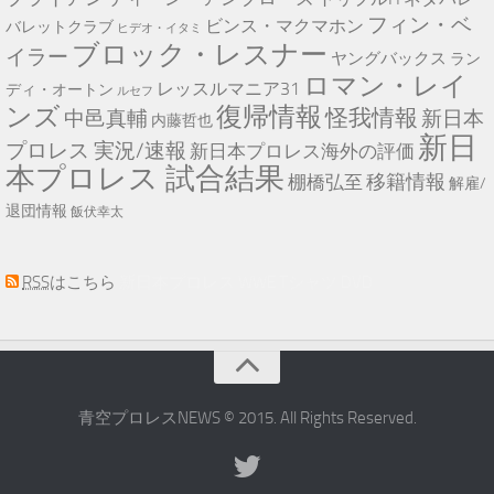
フィン・ベ
ビンス・マクマホン
バレットクラブ
ヒデオ・イタミ
ブロック・レスナー
イラー
ヤングバックス
ラン
ロマン・レイ
レッスルマニア31
ディ・オートン
ルセフ
ンズ
復帰情報
怪我情報
中邑真輔
新日本
内藤哲也
新日
プロレス 実況/速報
新日本プロレス海外の評価
本プロレス 試合結果
移籍情報
棚橋弘至
解雇/
退団情報
飯伏幸太
RSS
はこちら
新日本プロレス WWE Tシャツ DVD
青空プロレスNEWS © 2015. All Rights Reserved.