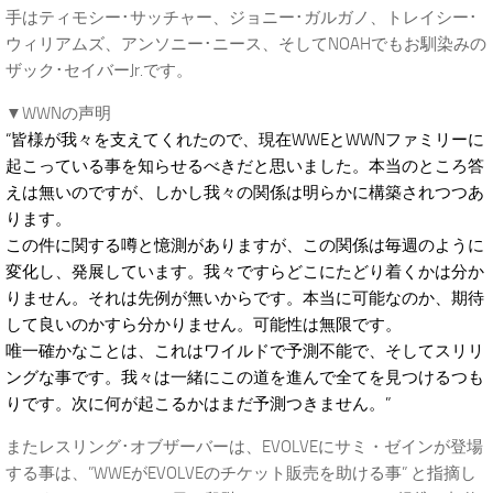
手はティモシー･サッチャー、ジョニー･ガルガノ、トレイシー･
ウィリアムズ、アンソニー･ニース、そしてNOAHでもお馴染みの
ザック･セイバーJr.です。
▼WWNの声明
“皆様が我々を支えてくれたので、現在WWEとWWNファミリーに
起こっている事を知らせるべきだと思いました。本当のところ答
えは無いのですが、しかし我々の関係は明らかに構築されつつあ
ります。
この件に関する噂と憶測がありますが、この関係は毎週のように
変化し、発展しています。我々ですらどこにたどり着くかは分か
りません。それは先例が無いからです。本当に可能なのか、期待
して良いのかすら分かりません。可能性は無限です。
唯一確かなことは、これはワイルドで予測不能で、そしてスリリ
ングな事です。我々は一緒にこの道を進んで全てを見つけるつも
りです。次に何が起こるかはまだ予測つきません。”
またレスリング･オブザーバーは、EVOLVEにサミ・ゼインが登場
する事は、”WWEがEVOLVEのチケット販売を助ける事” と指摘し