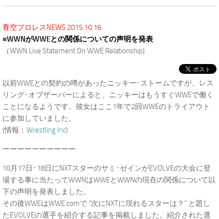
青空プロレスNEWS 2015.10.16
■
WWNがWWEとの関係についての声明を発表
（WWN Live Statement On WWE Relationship)
以前WWEとの契約の噂があったニッキー･ストームですが、レス
リング･オブザーバーによると、ニッキーはもうすぐWWEで働く
ことになるようです。彼女はここ1年で2回WWEのトライアウト
に参加していました。
(情報：
Wrestling Inc
)
ーーーーーーーーーー
10月17日･18日にNXTスターのサミ･ゼインがEVOLVEの大会に登
場する事に当たってWWNはWWEとWWNの現在の関係について以
下の声明を発表しました。
その後WWEはWWE.comで “次にNXTに現れるスターは？” と題し
たEVOLVEの選手を紹介する記事を掲載しました。紹介された選