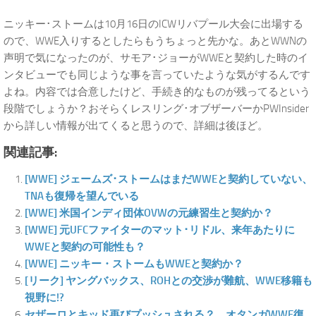
ニッキー･ストームは10月16日のICWリバプール大会に出場する
ので、WWE入りするとしたらもうちょっと先かな。あとWWNの
声明で気になったのが、サモア･ジョーがWWEと契約した時のイ
ンタビューでも同じような事を言っていたような気がするんです
よね。内容では合意したけど、手続き的なものが残ってるという
段階でしょうか？おそらくレスリング･オブザーバーかPWInsider
から詳しい情報が出てくると思うので、詳細は後ほど。
関連記事:
[WWE] ジェームズ･ストームはまだWWEと契約していない、
TNAも復帰を望んでいる
[WWE] 米国インディ団体OVWの元練習生と契約か？
[WWE] 元UFCファイターのマット･リドル、来年あたりに
WWEと契約の可能性も？
[WWE] ニッキー・ストームもWWEと契約か？
[リーク] ヤングバックス、ROHとの交渉が難航、WWE移籍も
視野に!?
セザーロとキッド再びプッシュされる？、オタンガWWE復