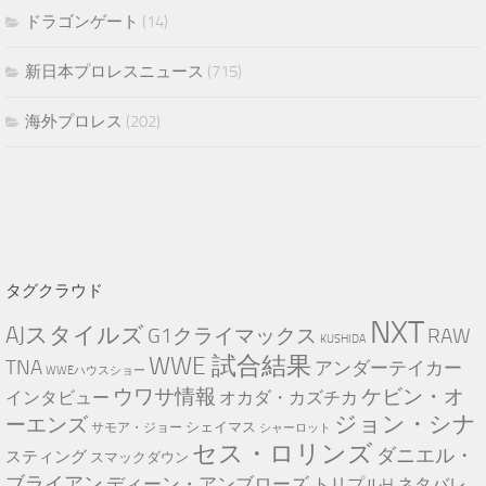
ドラゴンゲート
(14)
新日本プロレスニュース
(715)
海外プロレス
(202)
タグクラウド
NXT
AJスタイルズ
RAW
G1クライマックス
KUSHIDA
WWE 試合結果
TNA
アンダーテイカー
WWEハウスショー
ケビン・オ
ウワサ情報
インタビュー
オカダ・カズチカ
ジョン・シナ
ーエンズ
シェイマス
サモア・ジョー
シャーロット
セス・ロリンズ
ダニエル・
スティング
スマックダウン
ブライアン
ディーン・アンブローズ
トリプルH
ネタバレ