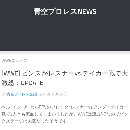
青空プロレスNEWS
WWEニュース
[WWE] ビンスがレスナーvs.テイカー戦で大
激怒：UPDATE
BY
青空プロレス企画
· 2015年10月26日
ヘル･イン･ア･セルPPVのブロック･レスナーvs.アンダーテイカー
戦で2人とも流血してしまいましたが、WWEは流血NGなのでバッ
クステージは大変だったそうです。