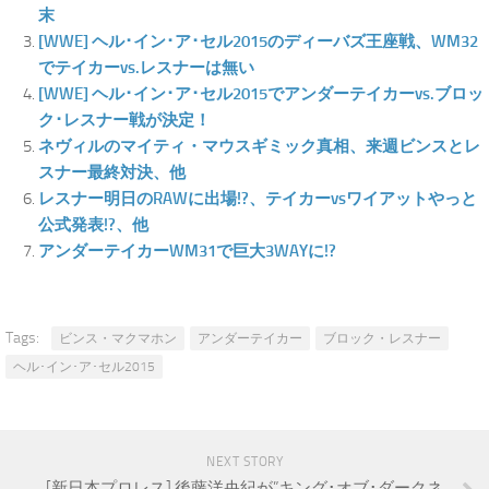
末
[WWE] ヘル･イン･ア･セル2015のディーバズ王座戦、WM32
でテイカーvs.レスナーは無い
[WWE] ヘル･イン･ア･セル2015でアンダーテイカーvs.ブロッ
ク･レスナー戦が決定！
ネヴィルのマイティ・マウスギミック真相、来週ビンスとレ
スナー最終対決、他
レスナー明日のRAWに出場!?、テイカーvsワイアットやっと
公式発表!?、他
アンダーテイカーWM31で巨大3WAYに!?
Tags:
ビンス・マクマホン
アンダーテイカー
ブロック・レスナー
ヘル･イン･ア･セル2015
NEXT STORY
[新日本プロレス] 後藤洋央紀が”キング･オブ･ダークネ