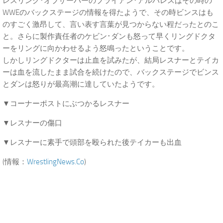
レスリング･オブザーバーのブライアン･アルバレスはその時の
WWEのバックステージの情報を得たようで、その時ビンスはも
のすごく激昂して、言い表す言葉が見つからない程だったとのこ
と。さらに製作責任者のケビン･ダンも怒って早くリングドクタ
ーをリングに向かわせるよう怒鳴ったということです。
しかしリングドクターは止血を試みたが、結局レスナーとテイカ
ーは血を流したまま試合を続けたので、バックステージでビンス
とダンは怒りが最高潮に達していたようです。
▼コーナーポストにぶつかるレスナー
▼レスナーの傷口
▼レスナーに素手で頭部を殴られた後テイカーも出血
(情報：
WrestlingNews.Co
)