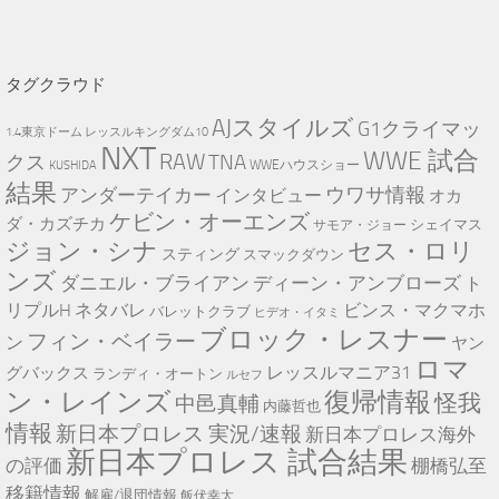
タグクラウド
AJスタイルズ
G1クライマッ
1.4東京ドーム レッスルキングダム10
NXT
WWE 試合
RAW
TNA
クス
WWEハウスショー
KUSHIDA
結果
ウワサ情報
アンダーテイカー
インタビュー
オカ
ケビン・オーエンズ
ダ・カズチカ
シェイマス
サモア・ジョー
セス・ロリ
ジョン・シナ
スティング
スマックダウン
ンズ
ダニエル・ブライアン
ディーン・アンブローズ
ト
リプルH
ネタバレ
ビンス・マクマホ
バレットクラブ
ヒデオ・イタミ
ブロック・レスナー
フィン・ベイラー
ン
ヤン
ロマ
レッスルマニア31
グバックス
ランディ・オートン
ルセフ
復帰情報
ン・レインズ
怪我
中邑真輔
内藤哲也
情報
新日本プロレス 実況/速報
新日本プロレス海外
新日本プロレス 試合結果
の評価
棚橋弘至
移籍情報
解雇/退団情報
飯伏幸太