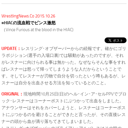
WrestlingNews.Co 2015.10.26
■
HIACの流血戦でビンス激怒
（Vince Furious at the blood in the HIAC)
UPDATE：
レスリング･オブザーバーからの続報です。確かにゴリ
ラポジション(選手の入場口裏)では騒動があったのですが、それ
がレスナーに向けられる事は無かった。なぜならそんな事をすれ
ばレスナーは怒って帰ってしまうような人だからということで
す。そしてレスナーが刃物で自分を切ったという噂もあるが、レ
スナーは自分を出血させる方法を知っているとのこと。
ORIGINAL：
現地時間10月25日(日)のヘル･イン･ア･セルPPVでブロ
ック･レスナーはコーナーポストにぶつかって出血をしました。
アナウンサーはそれをカバーしようと、レスナーはコーナーポス
トにぶつかるのを避けることができたと言ったが、その直後レス
ナーの頭から血が滴り落ちてきてしまいました。