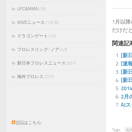
UFC&MMA
(39)
1月以
WWEニュース
(1,818)
だけだ
ドラゴンゲート
(14)
関連記事
プロレスリング･ノア
(43)
[新
新日本プロレスニュース
(951)
[速
[新
海外プロレス
(237)
[新
20
2月
AJ
RSS
はこちら
新日本プロレス WWE Tシャ
ツ DVD
Tags:
A