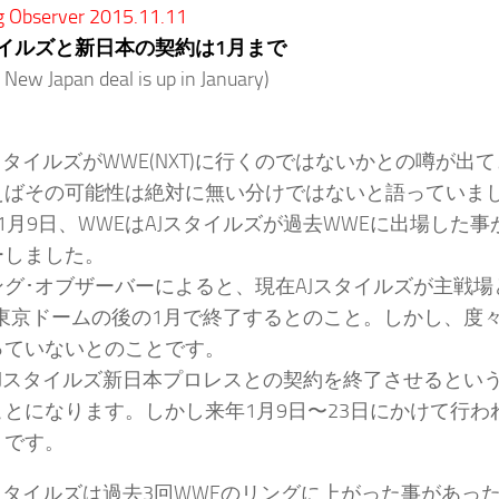
g Observer 2015.11.11
タイルズと新日本の契約は1月まで
 New Japan deal is up in January)
スタイルズがWWE(NXT)に行くのではないかとの噂が
えばその可能性は絶対に無い分けではないと語っていま
1月9日、WWEはAJスタイルズが過去WWEに出場した事
ーしました。
ング･オブザーバーによると、現在AJスタイルズが主戦
4東京ドームの後の1月で終了するとのこと。しかし、度
っていないとのことです。
AJスタイルズ新日本プロレスとの契約を終了させるとい
ことになります。しかし来年1月9日〜23日にかけて行わ
うです。
スタイルズは過去3回WWEのリングに上がった事があった