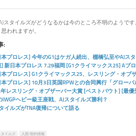
降AJスタイルズがどうなるかは今のところ不明のようで
と思われますが。
:
日本プロレス] 今年のG1はケガ人続出、棚橋弘至やAJス
報] 新日本プロレス 7.29福岡 [G1クライマックス25] 
日本プロレス] G1クライマックス25、レスリング・オ
日本プロレス] 10月3日英国RPWとの合同興行「グロー
14年レスリング・オブザーバー大賞 [ベストバウト] [最優
のIWGPヘビー級王座戦、AJスタイルズ勝利？
スタイルズがTNA復帰について語る
Jスタイルズ
入団/契約情報