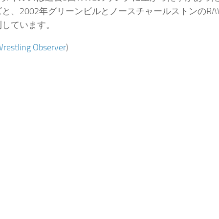
ズと、2002年グリーンビルとノースチャールストンのR
利しています。
restling Observer
)