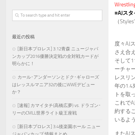
Wrestlin
■
AJス
（Styles’
最近の投稿
度々AJ
[新日本プロレス] 3.12青森 ニュージャパ
さえ合
ンカップ2016優勝決定戦の全対戦カードが
そして1
明らかに！
ーチャ
レスリ
カール･アンダーソンとドク･ギャローズ
はレッスルマニア32の後にWWEデビュー
年の1.
か？
トを取
これで
[速報] カマイタチ(高橋広夢) vs. ドラゴン･
約する
リーのCMLL世界ライト級王座戦
いるよ
[新日本プロレス] 3.4後楽園ホール ニュー
またAJ
ジャパンカップ 情報まとめ