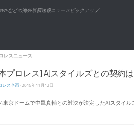
WWEなどの海外最新速報ニュースピックアップ
ロレスニュース
日本プロレス] AJスタイルズとの契約
ロレス企画
· 2015年11月12日
.4東京ドームで中邑真輔との対決が決定したAJスタイ
。