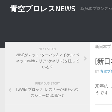
青空プロレスNEWS
新日本プロレス･
新日本プ
NEXT STORY
WWEがマット･ターバン&マイケル･ベ
[新
ネット(withマリア･ケネリス)を狙って
いる？
BY
青空プ
PREVIOUS STORY
来年の1
[WWE] ブロック･レスナーがまたハウ
うです
スショーに出場か？