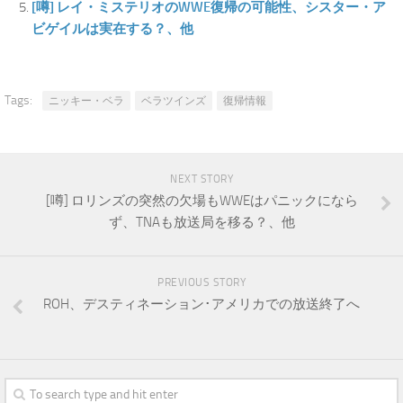
[噂] レイ・ミステリオのWWE復帰の可能性、シスター・ア
ビゲイルは実在する？、他
Tags:
ニッキー・ベラ
ベラツインズ
復帰情報
NEXT STORY
[噂] ロリンズの突然の欠場もWWEはパニックになら
ず、TNAも放送局を移る？、他
PREVIOUS STORY
ROH、デスティネーション･アメリカでの放送終了へ