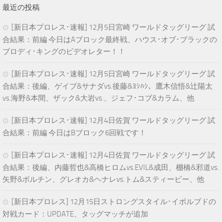
最近の投稿
[新日本プロレス･速報] 12月5日宮崎 ワールドタッグリーグ 試
合結果：前編 今日はAブロック最終戦、ハウス･オブ･ブラックの
ブロディ･キングのビデオレター！！
[新日本プロレス･速報] 12月5日宮崎 ワールドタッグリーグ 試
合結果：後編、ゲイブ&サナダvs.後藤&ﾖｼﾊｼ、鷹木信悟&辻陽太
vs.海野&本間、ザック&大岩vs.、ジェフ･コブ&カラム、他
[新日本プロレス･速報] 12月4日佐賀 ワールドタッグリーグ 試
合結果：前編 今日はBブロック6回戦です！
[新日本プロレス･速報] 12月4日佐賀 ワールドタッグリーグ 試
合結果：後編、内藤哲也&高橋ヒロムvs.EVIL&成田、棚橋&邪道vs.
矢野&ボルチン、グレオカ&ヘナレvs.トム&スティービー、他
[新日本プロレス] 12月15日ストロングスタイル･イボルブドの
対戦カード：UPDATE、タッグマッチが追加