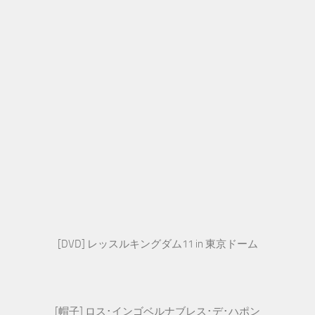
[DVD] レッスルキングダム11 in 東京ドーム
[帽子] ロス･インゴベルナブレス･デ･ハポン