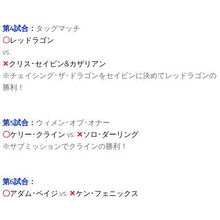
第4試合：
タッグマッチ
〇
レッドラゴン
vs.
✕
クリス･セイビン&カザリアン
※チェイシング･ザ･ドラゴンをセイビンに決めてレッドラゴンの
勝利！
第5試合：
ウィメン･オブ･オナー
〇
ケリー･クライン
vs.
✕
ソロ･ダーリング
※サブミッションでクラインの勝利！
第6試合：
〇
アダム･ペイジ
vs.
✕
ケン･フェニックス