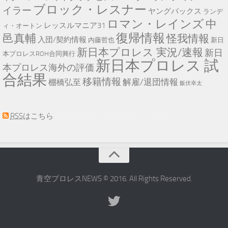
ブロック・レスナー
イラー
ヤングバックス
ランデ
ロマン・レインズ
中
レッスルマニア31
ィ・オートン
復帰情報
邑真輔
怪我情報
入団/契約情報
内藤哲也
新日
新日本プロレス 実況/速報
新日
本プロレスROH合同興行
新日本プロレス 試
本プロレス海外の評価
合結果
移籍情報
解雇/退団情報
棚橋弘至
飯伏幸太
RSS
はこちら
新日本プロレス WWE Tシャツ DVD
青空プロレスNEWS © 2016. All Rights Reserved.