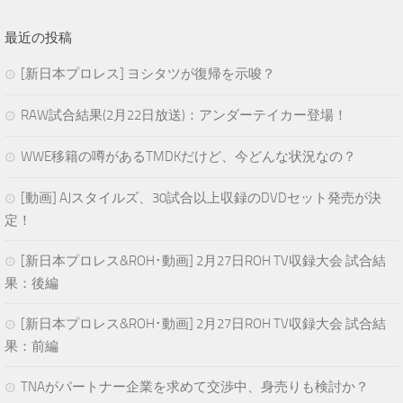
最近の投稿
[新日本プロレス] ヨシタツが復帰を示唆？
RAW試合結果(2月22日放送)：アンダーテイカー登場！
WWE移籍の噂があるTMDKだけど、今どんな状況なの？
[動画] AJスタイルズ、30試合以上収録のDVDセット発売が決
定！
[新日本プロレス&ROH･動画] 2月27日ROH TV収録大会 試合結
果：後編
[新日本プロレス&ROH･動画] 2月27日ROH TV収録大会 試合結
果：前編
TNAがパートナー企業を求めて交渉中、身売りも検討か？