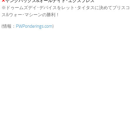
✕
ヤングバックス&オールナイト･エクスプレス
※ドゥームズデイ･デバイスをレット･タイタスに決めてブリスコ
ス&ウォー･マシーンの勝利！
(情報：
PWPonderings.com
)