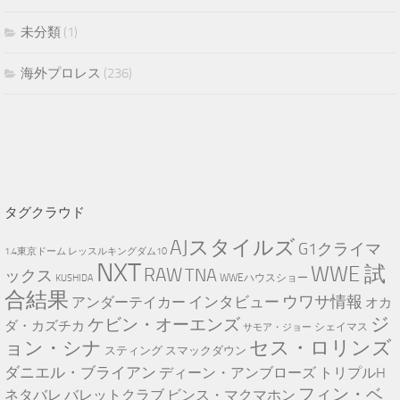
未分類
(1)
海外プロレス
(236)
タグクラウド
AJスタイルズ
G1クライマ
1.4東京ドーム レッスルキングダム10
NXT
WWE 試
RAW
TNA
ックス
WWEハウスショー
KUSHIDA
合結果
インタビュー
ウワサ情報
アンダーテイカー
オカ
ジ
ケビン・オーエンズ
ダ・カズチカ
サモア・ジョー
シェイマス
ョン・シナ
セス・ロリンズ
スティング
スマックダウン
ダニエル・ブライアン
ディーン・アンブローズ
トリプルH
フィン・ベ
バレットクラブ
ネタバレ
ビンス・マクマホン