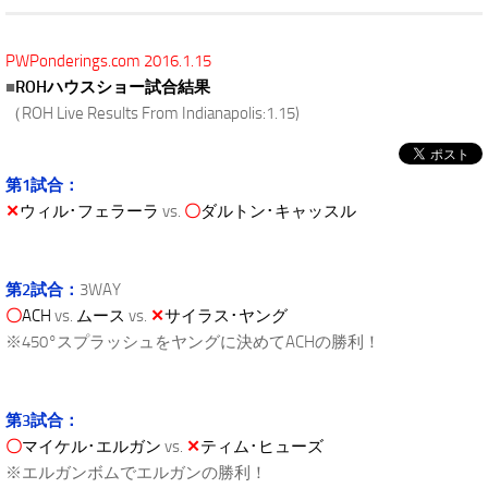
PWPonderings.com 2016.1.15
■
ROHハウスショー試合結果
（ROH Live Results From Indianapolis:1.15)
第1試合：
✕
ウィル･フェラーラ
vs.
〇
ダルトン･キャッスル
第2試合：
3WAY
〇
ACH
vs.
ムース
vs.
✕
サイラス･ヤング
※450°スプラッシュをヤングに決めてACHの勝利！
第3試合：
〇
マイケル･エルガン
vs.
✕
ティム･ヒューズ
※エルガンボムでエルガンの勝利！