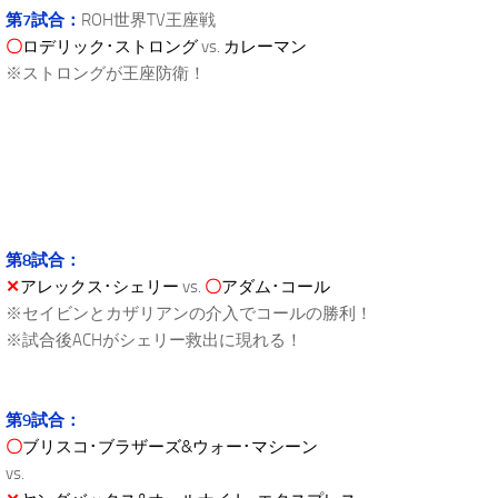
第7試合：
ROH世界TV王座戦
〇
ロデリック･ストロング
vs.
カレーマン
※ストロングが王座防衛！
第8試合：
✕
アレックス･シェリー
vs.
〇
アダム･コール
※セイビンとカザリアンの介入でコールの勝利！
※試合後ACHがシェリー救出に現れる！
第9試合：
〇
ブリスコ･ブラザーズ&ウォー･マシーン
vs.