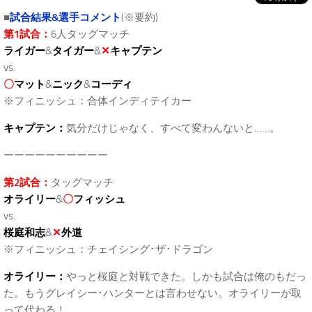
■
試合結果&選手コメント
(※要約)
第1試合：
6人タッグマッチ
ライガー
&
タイガー
&
✕
キャプテン
vs.
〇
マット
&
ニック
&
コーディ
※フィニッシュ：合体インディテイカー
キャプテン：
気分だけじゃなく、すべて変わんないと……。
ーーーーーーーーーー
第2試合：
タッグマッチ
オライリー
&
〇
フィッシュ
vs.
桜庭和志
&
✕
外道
※フィニッシュ：チェイシング･ザ･ドラゴン
オライリー：
やっと桜庭と対戦できた。しかも試合は俺のもだっ
た。もうグレイシー･ハンターとは言わせない。オライリーが取
って代わる！