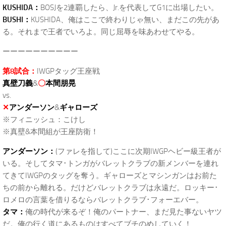
KUSHIDA：
BOSJを2連覇したら、Jr.を代表してG1に出場したい。
BUSHI：
KUSHIDA、俺はここで終わりじゃ無い、まだこの先があ
る。それまで王者でいろよ。同じ屈辱を味あわせてやる。
ーーーーーーーーーー
第8試合：
IWGPタッグ王座戦
真壁刀義
&
〇
本間朋晃
vs.
✕
アンダーソン
&
ギャローズ
※フィニッシュ：こけし
※真壁&本間組が王座防衛！
アンダーソン：
(ファレを指して)ここに次期IWGPヘビー級王者が
いる。そしてタマ･トンガがバレットクラブの新メンバーを連れ
てきてIWGPのタッグを奪う。ギャローズとマシンガンはお前た
ちの前から離れる。だけどバレットクラブは永遠だ。ロッキー･
ロメロの言葉を借りるならバレットクラブ･フォーエバー。
タマ：
俺の時代が来るぞ！俺のパートナー、まだ見た事ないヤツ
だ。俺の行く道にあるものはすべてブチのめしていく！