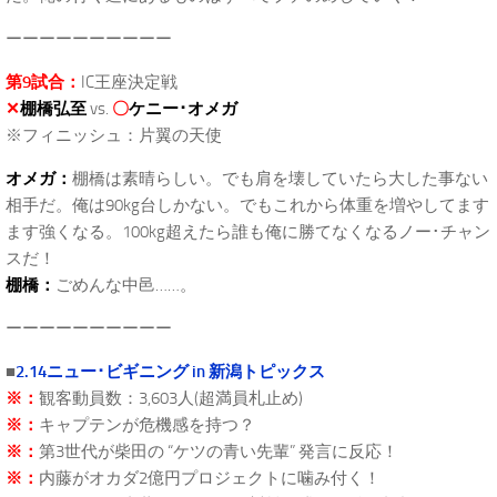
ーーーーーーーーーー
第9試合：
IC王座決定戦
✕
棚橋弘至
vs.
〇
ケニー･オメガ
※フィニッシュ：片翼の天使
オメガ：
棚橋は素晴らしい。でも肩を壊していたら大した事ない
相手だ。俺は90kg台しかない。でもこれから体重を増やしてます
ます強くなる。100kg超えたら誰も俺に勝てなくなるノー･チャン
スだ！
棚橋：
ごめんな中邑……。
ーーーーーーーーーー
■
2.14ニュー･ビギニング in 新潟トピックス
※：
観客動員数：3,603人(超満員札止め)
※：
キャプテンが危機感を持つ？
※：
第3世代が柴田の “ケツの青い先輩” 発言に反応！
※：
内藤がオカダ2億円プロジェクトに噛み付く！