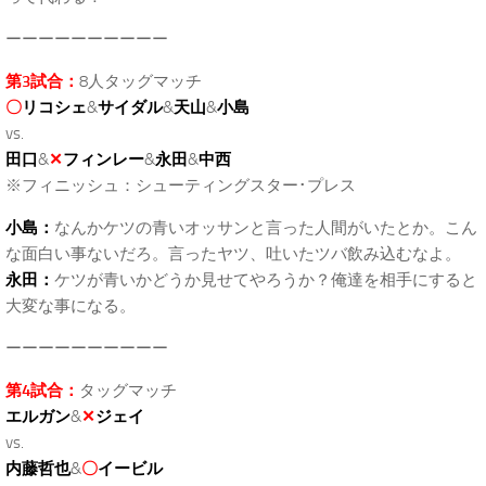
ーーーーーーーーーー
第3試合：
8人タッグマッチ
〇
リコシェ
&
サイダル
&
天山
&
小島
vs.
田口
&
✕
フィンレー
&
永田
&
中西
※フィニッシュ：シューティングスター･プレス
小島：
なんかケツの青いオッサンと言った人間がいたとか。こん
な面白い事ないだろ。言ったヤツ、吐いたツバ飲み込むなよ。
永田：
ケツが青いかどうか見せてやろうか？俺達を相手にすると
大変な事になる。
ーーーーーーーーーー
第4試合：
タッグマッチ
エルガン
&
✕
ジェイ
vs.
内藤哲也
&
〇
イービル