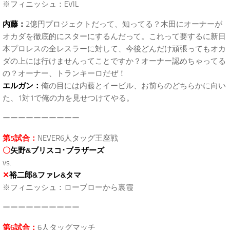
※フィニッシュ：EVIL
内藤：
2億円プロジェクトだって、知ってる？木田にオーナーが
オカダを徹底的にスターにするんだって。これって要するに新日
本プロレスの全レスラーに対して、今後どんだけ頑張ってもオカ
ダの上には行けませんってことですか？オーナー認めちゃってる
の？オーナー、トランキーロだぜ！
エルガン：
俺の目には内藤とイービル、お前らのどちらかに向い
た、1対1で俺の力を見せつけてやる。
ーーーーーーーーーー
第5試合：
NEVER6人タッグ王座戦
〇
矢野&ブリスコ･ブラザーズ
vs.
✕
裕二郎&ファレ&タマ
※フィニッシュ：ローブローから裏霞
ーーーーーーーーーー
第6試合：
6人タッグマッチ