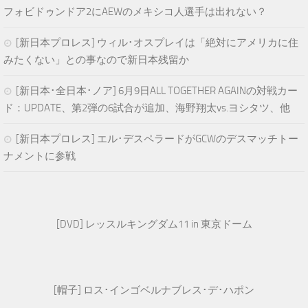
フォビドゥンドア2にAEWのメキシコ人選手は出れない？
[新日本プロレス] ウィル･オスプレイは「絶対にアメリカに住
みたくない」との事なので新日本残留か
[新日本･全日本･ノア] 6月9日ALL TOGETHER AGAINの対戦カー
ド：UPDATE、第2弾の6試合が追加、海野翔太vs.ヨシタツ、他
[新日本プロレス] エル･デスペラードがGCWのデスマッチトー
ナメントに参戦
[DVD] レッスルキングダム11 in 東京ドーム
[帽子] ロス･インゴベルナブレス･デ･ハポン