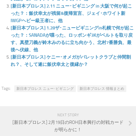
[新日本プロレス] 2.11 ニュー･ビギニング in 大阪で何が起こ
った？：飯伏幸太が残留&復帰宣言、ジェイ･ホワイト新
IWGPヘビー級王者に、他
[新日本プロレス] 1.28ザ･ニュービギニングin札幌で何が起こ
った？：SANADAが喋った、ロッポンギ3Kがベルトを取り戻
す、真壁刀義が鈴木みのるに立ち向かう、北村7番勝負、最
後へ伏線、他
[新日本プロレス] ケニー･オメガがバレットクラブと仲間割
れ？、そして遂に飯伏幸太と復縁か？
Tags:
新日本プロレス ニュー･ビギニング
新日本プロレス 情報まとめ
NEXT STORY
[新日本プロレス] 2月19日のROH日本興行の対戦カード
が明らかに！