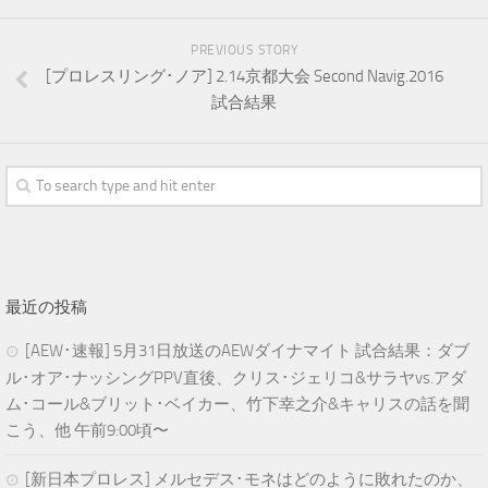
PREVIOUS STORY
[プロレスリング･ノア] 2.14京都大会 Second Navig.2016
試合結果
最近の投稿
[AEW･速報] 5月31日放送のAEWダイナマイト 試合結果：ダブ
ル･オア･ナッシングPPV直後、クリス･ジェリコ&サラヤvs.アダ
ム･コール&ブリット･ベイカー、竹下幸之介&キャリスの話を聞
こう、他 午前9:00頃〜
[新日本プロレス] メルセデス･モネはどのように敗れたのか、