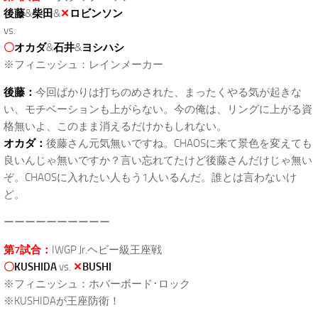
後藤
&
柴田
&
✕
ロビンソン
vs.
〇
オカダ
&
石井
&
ヨシハシ
※フィニッシュ：レインメーカー
後藤：
今回ばかりは打ちのめされた、まったくやる気が起きな
い、モチベーションも上がらない。今の俺は、リングに上がる資
格無いよ、このまま消えるだけかもしれない。
オカダ：
後藤さん元気無いですね。CHAOSに来て景色を変えても
良いんじゃ無いですか？言い忘れてたけど後藤さんだけじゃ無い
ぞ。CHAOSに入れたい人もう1人いるんだ。誰とは言わないけ
ど。
ーーーーーーーーーー
第7試合：
IWGP Jr.ヘビー級王座戦
〇
KUSHIDA
vs.
✕
BUSHI
※フィニッシュ：ホバーボード･ロック
※KUSHIDAが王座防衛！