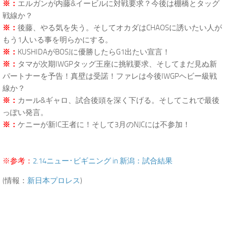
※：
エルガンが内藤&イービルに対戦要求？今後は棚橋とタッグ
戦線か？
※：
後藤、やる気を失う。そしてオカダはCHAOSに誘いたい人が
もう1人いる事を明らかにする。
※：
KUSHIDAがBOSJに優勝したらG1出たい宣言！
※：
タマが次期IWGPタッグ王座に挑戦要求、そしてまだ見ぬ新
パートナーを予告！真壁は受諾！ファレは今後IWGPヘビー級戦
線か？
※：
カール&ギャロ、試合後頭を深く下げる。そしてこれで最後
っぽい発言。
※：
ケニーが新IC王者に！そして3月のNJCには不参加！
※参考：
2.14ニュー･ビギニング in 新潟：試合結果
(情報：
新日本プロレス
)