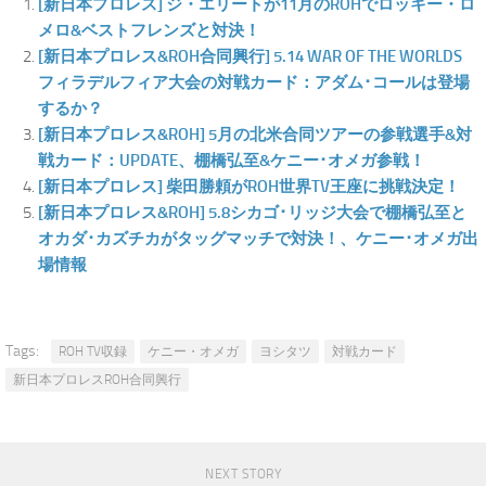
[新日本プロレス] ジ・エリートが11月のROHでロッキー・ロ
メロ&ベストフレンズと対決！
[新日本プロレス&ROH合同興行] 5.14 WAR OF THE WORLDS
フィラデルフィア大会の対戦カード：アダム･コールは登場
するか？
[新日本プロレス&ROH] 5月の北米合同ツアーの参戦選手&対
戦カード：UPDATE、棚橋弘至&ケニー･オメガ参戦！
[新日本プロレス] 柴田勝頼がROH世界TV王座に挑戦決定！
[新日本プロレス&ROH] 5.8シカゴ･リッジ大会で棚橋弘至と
オカダ･カズチカがタッグマッチで対決！、ケニー･オメガ出
場情報
Tags:
ROH TV収録
ケニー・オメガ
ヨシタツ
対戦カード
新日本プロレスROH合同興行
NEXT STORY