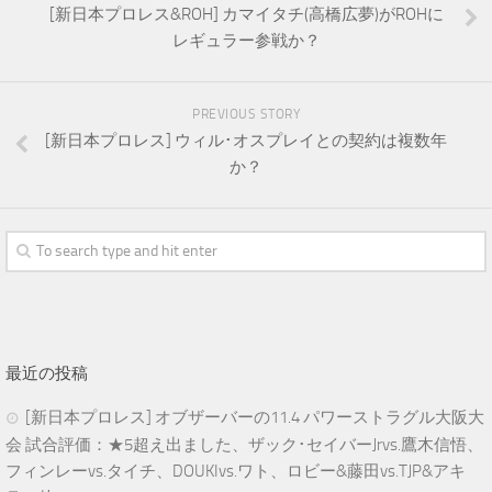
[新日本プロレス&ROH] カマイタチ(高橋広夢)がROHに
レギュラー参戦か？
PREVIOUS STORY
[新日本プロレス] ウィル･オスプレイとの契約は複数年
か？
最近の投稿
[新日本プロレス] オブザーバーの11.4 パワーストラグル大阪大
会 試合評価：★5超え出ました、ザック･セイバーJrvs.鷹木信悟、
フィンレーvs.タイチ、DOUKIvs.ワト、ロビー&藤田vs.TJP&アキ