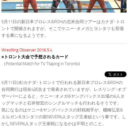
5月11日の新日本プロレス&ROHの北米合同ツアーはカナダ･トロ
ントで開催されますが、そこでケニー･オメガとヨシタツも登場
する事になるようです。
Wrestling Observer 2016.5.4
■
トロント大会で予想されるカード
（Potential Match for TV Ttaping in Toronto)
5月11日(水)カナダ･トロントで行われる新日本プロレス&ROHの
合同興行は現在4試合まで発表されていますが、レスリング･オブ
ザーバーによると、ケニー･オメガ&ヤングバックス出場の6人タ
ッグマッチと石井智宏のシングルマッチも行われるそうです。
気になるのはケニー&ヤングバックスの対戦相手が、棚橋弘至&
エルガン&ヨシタツの前NEVER6人タッグ王者組という事です。し
かしNEVER6人タッグ王座戦になるかは不明とのこと。