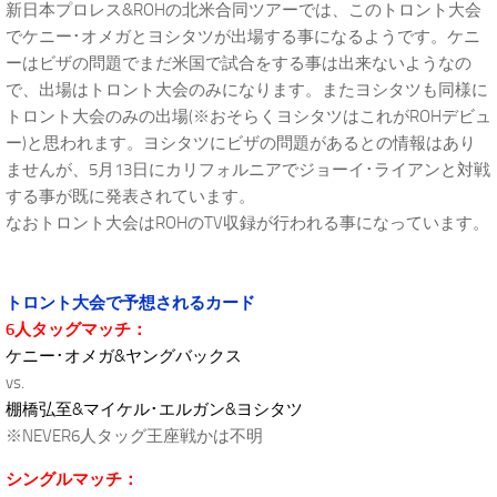
新日本プロレス&ROHの北米合同ツアーでは、このトロント大会
でケニー･オメガとヨシタツが出場する事になるようです。ケニ
ーはビザの問題でまだ米国で試合をする事は出来ないようなの
で、出場はトロント大会のみになります。またヨシタツも同様に
トロント大会のみの出場(※おそらくヨシタツはこれがROHデビュ
ー)と思われます。ヨシタツにビザの問題があるとの情報はあり
ませんが、5月13日にカリフォルニアでジョーイ･ライアンと対戦
する事が既に発表されています。
なおトロント大会はROHのTV収録が行われる事になっています。
トロント大会で予想されるカード
6人タッグマッチ：
ケニー･オメガ&ヤングバックス
vs.
棚橋弘至&マイケル･エルガン&ヨシタツ
※NEVER6人タッグ王座戦かは不明
シングルマッチ：