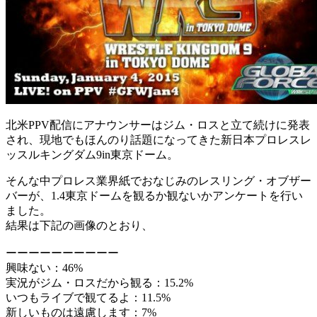
北米PPV配信にアナウンサーはジム・ロスと立て続けに発表
され、現地でもほんのり話題になってきた新日本プロレスレ
ッスルキングダム9in東京ドーム。
そんな中プロレス業界紙でおなじみのレスリング・オブザー
バーが、1.4東京ドームを観るか観ないかアンケートを行い
ました。
結果は下記の画像のとおり、
ーーーーーーーーーー
興味ない：46%
実況がジム・ロスだから観る：15.2%
いつもライブで観てるよ：11.5%
新しいものは遠慮します：7%