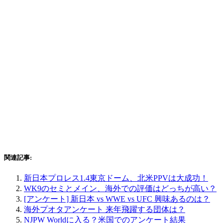
関連記事:
新日本プロレス1.4東京ドーム、北米PPVは大成功！
WK9のセミとメイン、海外での評価はどっちが高い？
[アンケート] 新日本 vs WWE vs UFC 興味あるのは？
海外プオタアンケート 来年飛躍する団体は？
NJPW Worldに入る？米国でのアンケート結果