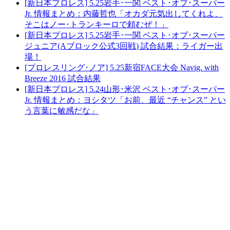
[新日本プロレス] 5.25岩手･一関 ベスト･オブ･スーパー
Jr. 情報まとめ：内藤哲也「オカダ元気出してくれよ、
そこはノー･トランキーロで頼むぜ！」
[新日本プロレス] 5.25岩手･一関 ベスト･オブ･スーパー
ジュニア(Aブロック公式3回戦) 試合結果：ライガー出
場！
[プロレスリング･ノア] 5.25新宿FACE大会 Navig. with
Breeze 2016 試合結果
[新日本プロレス] 5.24山形･米沢 ベスト･オブ･スーパー
Jr. 情報まとめ：ヨシタツ「お前、最近 “チャンス” とい
う言葉に敏感だな」