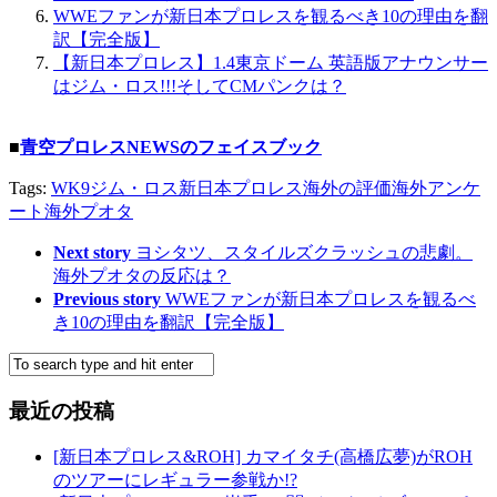
WWEファンが新日本プロレスを観るべき10の理由を翻
訳【完全版】
【新日本プロレス】1.4東京ドーム 英語版アナウンサー
はジム・ロス!!!そしてCMパンクは？
■
青空プロレスNEWSのフェイスブック
Tags:
WK9
ジム・ロス
新日本プロレス海外の評価
海外アンケ
ート
海外プオタ
Next story
ヨシタツ、スタイルズクラッシュの悲劇。
海外プオタの反応は？
Previous story
WWEファンが新日本プロレスを観るべ
き10の理由を翻訳【完全版】
最近の投稿
[新日本プロレス&ROH] カマイタチ(高橋広夢)がROH
のツアーにレギュラー参戦か!?