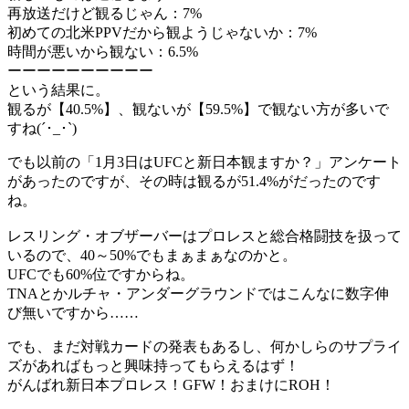
再放送だけど観るじゃん：7%
初めての北米PPVだから観ようじゃないか：7%
時間が悪いから観ない：6.5%
ーーーーーーーーーー
という結果に。
観るが【40.5%】、観ないが【59.5%】で観ない方が多いで
すね(´･_･`)
でも以前の「1月3日はUFCと新日本観ますか？」アンケート
があったのですが、その時は観るが51.4%がだったのです
ね。
レスリング・オブザーバーはプロレスと総合格闘技を扱って
いるので、40～50%でもまぁまぁなのかと。
UFCでも60%位ですからね。
TNAとかルチャ・アンダーグラウンドではこんなに数字伸
び無いですから……
でも、まだ対戦カードの発表もあるし、何かしらのサプライ
ズがあればもっと興味持ってもらえるはず！
がんばれ新日本プロレス！GFW！おまけにROH！