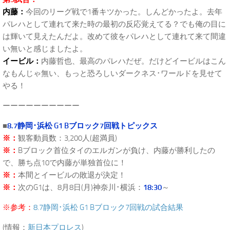
内藤：
今回のリーグ戦で1番キツかった。しんどかったよ。去年
パレハとして連れて来た時の最初の反応覚えてる？でも俺の目に
は輝いて見えたんだよ。改めて彼をパレハとして連れて来て間違
い無いと感じましたよ。
イービル：
内藤哲也、最高のパレハだぜ。だけどイービルはこん
なもんじゃ無い、もっと恐ろしいダークネス･ワールドを見せて
やる！
ーーーーーーーーーー
■
8.7静岡･浜松 G1 Bブロック7回戦トピックス
※：
観客動員数：3,200人(超満員)
※：
Bブロック首位タイのエルガンが負け、内藤が勝利したの
で、勝ち点10で内藤が単独首位に！
※：
本間とイービルの敗退が決定！
※：
次のG1は、8月8日(月)神奈川･横浜：
18:30
～
※参考：
8.7静岡･浜松 G1 Bブロック7回戦の試合結果
(情報：
新日本プロレス
)