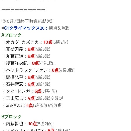
ーーーーーーーーーー
(※8月7日終了時点の結果)
■
G1クライマックス26：
勝点&勝敗
Aブロック
・
オカダ･カズチカ
：
10点
(5勝2敗)
・
真壁刀義
：
8点
(4勝3敗)
・
丸藤正道
：
8点
(4勝3敗)
・
後藤洋央紀
：
8点
(4勝3敗)
・
バッドラック･ファレ
：
8点
(4勝3敗)
・
棚橋弘至
：
8点
(4勝3敗)
・
石井智宏
：
6点
(3勝4敗)
・
タマ･トンガ
：
6点
(3勝4敗)
・
天山広吉
：
4点
(2勝5敗)※敗退
・
SANADA
：
4点
(2勝5敗)※敗退
Bブロック
・
内藤哲也
：
10点
(5勝2敗)
・
マイケル･エルガン
：
8点
(4勝3敗)