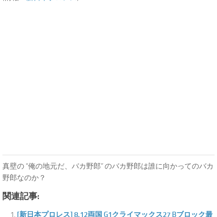
真壁の “俺の地元だ、バカ野郎” のバカ野郎は誰に向かってのバカ
野郎なのか？
関連記事:
[新日本プロレス] 8.12両国 G1クライマックス27 Bブロック最