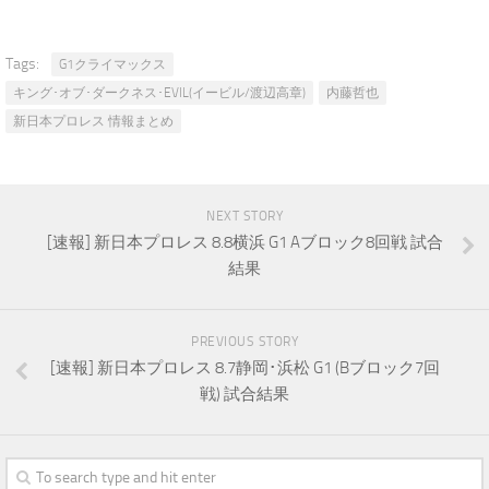
Tags:
G1クライマックス
キング･オブ･ダークネス･EVIL(イービル/渡辺高章)
内藤哲也
新日本プロレス 情報まとめ
NEXT STORY
[速報] 新日本プロレス 8.8横浜 G1 Aブロック8回戦 試合
結果
PREVIOUS STORY
[速報] 新日本プロレス 8.7静岡･浜松 G1 (Bブロック7回
戦) 試合結果