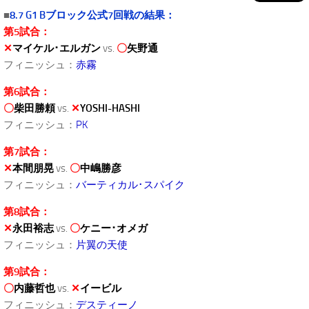
■
8.7 G1 Bブロック公式7回戦の結果：
第5試合：
✕
マイケル･エルガン
vs.
〇
矢野通
フィニッシュ：
赤霧
第6試合：
〇
柴田勝頼
vs.
✕
YOSHI-HASHI
フィニッシュ：
PK
第7試合：
✕
本間朋晃
vs.
〇
中嶋勝彦
フィニッシュ：
バーティカル･スパイク
第8試合：
✕
永田裕志
vs.
〇
ケニー･オメガ
フィニッシュ：
片翼の天使
第9試合：
〇
内藤哲也
vs.
✕
イービル
フィニッシュ：
デスティーノ