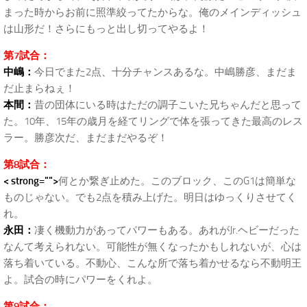
まった時からお前に照準絞ってたからな。俺のメインディッシュ
は山形だ！さらにもっと出し切ってやるよ！
第7試合：
中嶋：
今日でまた2点、十分チャンスあるな。中嶋勝彦、まだま
だ止まらねぇ！
本間：
昔の団体にいる時はただの調子こいた兄ちゃんだと思って
た。10年、15年の歳月を経てリングで体を張ってきた最高のレス
ラー。勝彦次だ、まだまだやるぞ！
第8試合：
< strong="">
何とか繋ぎ止めた。このブロック、このG1は簡単な
ものじゃない。でも2点を積み上げた。明日はゆっくりさせてく
れ。
永田：
凄く機動力があってパワーもある。あれがJr.ヘビーだった
なんて考えられない。可能性が無くなったかもしれないが、心は
落ち着いている。不動心、こんな所で落ち着かせるなら不動明王
よ。試合の時にパワーをくれよ。
第9試合：