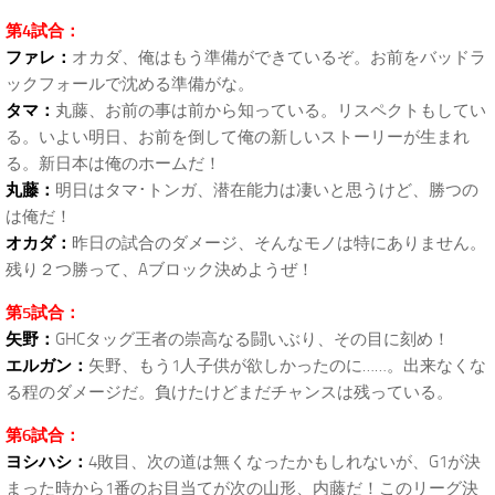
第4試合：
ファレ：
オカダ、俺はもう準備ができているぞ。お前をバッドラ
ックフォールで沈める準備がな。
タマ：
丸藤、お前の事は前から知っている。リスペクトもしてい
る。いよい明日、お前を倒して俺の新しいストーリーが生まれ
る。新日本は俺のホームだ！
丸藤：
明日はタマ･トンガ、潜在能力は凄いと思うけど、勝つの
は俺だ！
オカダ：
昨日の試合のダメージ、そんなモノは特にありません。
残り２つ勝って、Aブロック決めようぜ！
第5試合：
矢野：
GHCタッグ王者の崇高なる闘いぶり、その目に刻め！
エルガン：
矢野、もう1人子供が欲しかったのに……。出来なくな
る程のダメージだ。負けたけどまだチャンスは残っている。
第6試合：
ヨシハシ：
4敗目、次の道は無くなったかもしれないが、G1が決
まった時から1番のお目当てが次の山形、内藤だ！このリーグ決