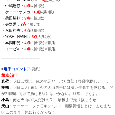
・
中嶋勝彦
：
8点
(4勝3敗)
・
ケニー･オメガ
：
8点
(4勝3敗)
・
柴田勝頼
：
8点
(4勝3敗)
・
矢野通
：
8点
(4勝3敗)
・
永田裕志
：
6点
(3勝4敗)
・
YOSHI-HASHI
：
6点
(3勝4敗)
・
本間朋晃
：
4点
(2勝5敗)※敗退
・
イービル
：
4点
(2勝5敗)※敗退
ーーーーーーーーーー
■
選手コメント
(※要約)
第3試合：
真壁：
明日は横浜、俺の地元だ、バカ野郎！後藤覚悟しとけよ！
棚橋：
明日は天山戦。今の天山選手には凄い生命力を感じる。だ
が2連覇に向けて負ける訳にはいかない。非常に行くよ。
小島：
俺と天山の2人だけのG1、最後まで走り抜こうぜ！
天山：
オーケー！ファ〇キン･シッ！棚橋覚悟しとけ、まだまだ
G1このまま一気に行くからな！