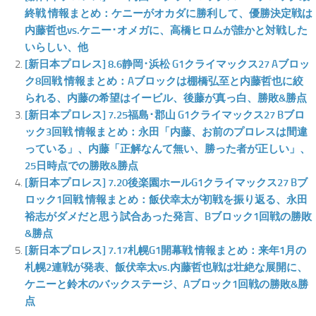
終戦 情報まとめ：ケニーがオカダに勝利して、優勝決定戦は
内藤哲也vs.ケニー･オメガに、高橋ヒロムが誰かと対戦した
いらしい、他
[新日本プロレス] 8.6静岡･浜松 G1クライマックス27 Aブロッ
ク8回戦 情報まとめ：Aブロックは棚橋弘至と内藤哲也に絞
られる、内藤の希望はイービル、後藤が真っ白、勝敗&勝点
[新日本プロレス] 7.25福島･郡山 G1クライマックス27 Bブロ
ック3回戦 情報まとめ：永田「内藤、お前のプロレスは間違
っている」、内藤「正解なんて無い、勝った者が正しい」、
25日時点での勝敗&勝点
[新日本プロレス] 7.20後楽園ホールG1クライマックス27 Bブ
ロック1回戦 情報まとめ：飯伏幸太が初戦を振り返る、永田
裕志がダメだと思う試合あった発言、Bブロック1回戦の勝敗
&勝点
[新日本プロレス] 7.17札幌G1開幕戦 情報まとめ：来年1月の
札幌2連戦が発表、飯伏幸太vs.内藤哲也戦は壮絶な展開に、
ケニーと鈴木のバックステージ、Aブロック1回戦の勝敗&勝
点