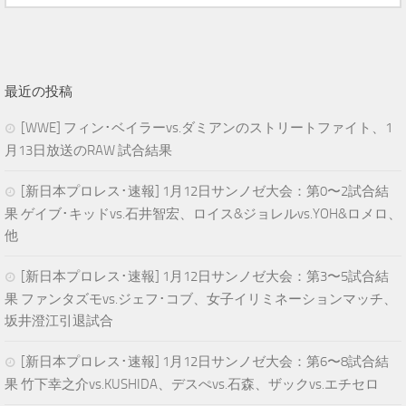
最近の投稿
[WWE] フィン･ベイラーvs.ダミアンのストリートファイト、1
月13日放送のRAW 試合結果
[新日本プロレス･速報] 1月12日サンノゼ大会：第0〜2試合結
果 ゲイブ･キッドvs.石井智宏、ロイス&ジョレルvs.YOH&ロメロ、
他
[新日本プロレス･速報] 1月12日サンノゼ大会：第3〜5試合結
果 ファンタズモvs.ジェフ･コブ、女子イリミネーションマッチ、
坂井澄江引退試合
[新日本プロレス･速報] 1月12日サンノゼ大会：第6〜8試合結
果 竹下幸之介vs.KUSHIDA、デスぺvs.石森、ザックvs.エチセロ