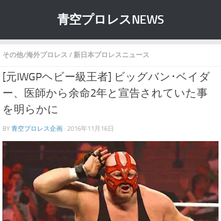
青空プロレスNEWS
その他/海外プロレス
/
新日本プロレスニュース
[元IWGPヘビー級王者] ビッグバン･ベイダ
ー、医師から余命2年と宣告されていた事
を明らかに
BY
青空プロレス企画
· 2016年11月16日