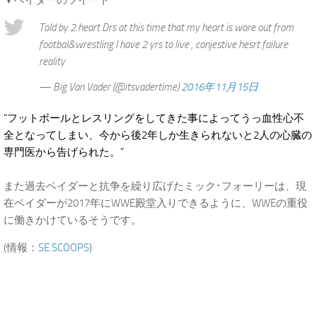
▼ベイダーのツイート
Told by 2.heart Drs at this time that my heart is wore out from
footbal&wrestling I have 2 yrs to live , conjestive hesrt failure
reality
— Big Van Vader (@itsvadertime)
2016年11月15日
“フットボールとレスリングをしてきた事によってうっ血性心不
全となってしまい、今から後2年しか生きられないと2人の心臓の
専門医から告げられた。”
また過去ベイダーと抗争を繰り広げたミック･フォーリーは、現
在ベイダーが2017年にWWE殿堂入りできるように、WWEの重役
に働きかけているそうです。
(情報：
SE SCOOPS
)