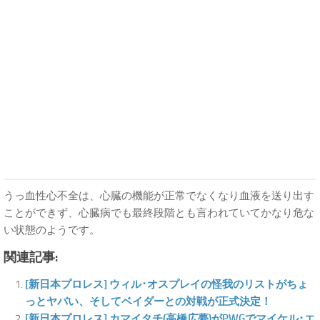
うっ血性心不全は、心臓の機能が正常でなくなり血液を送り出す
ことができず、心臓病でも最終段階とも言われていてかなり危な
い状態のようです。
関連記事:
[新日本プロレス] ウィル･オスプレイの怪我のリストがちょ
っとヤバい、そしてベイダーとの対戦が正式決定！
[新日本プロレス] カマイタチ(高橋広夢)がPWGでマイケル･エ