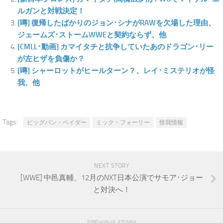
ルガンと対戦決定！
[噂] 復帰したばかりのジョン･シナがRAWを欠場した理由、
ジェームズ･ストームWWEと契約ならず、他
[CMLL･動画] カマイタチと抗争していたあのドラゴン･リー
が左ヒザを負傷か？
[噂] シャーロットがヒールターン？、レイ･ミステリオが怪
我、他
Tags:
ビッグバン・ベイダー
ミック・フォーリー
怪我情報
NEXT STORY
[WWE] 中邑真輔、12月のNXT日本公演でサモア･ジョー
と対決へ！
PREVIOUS STORY