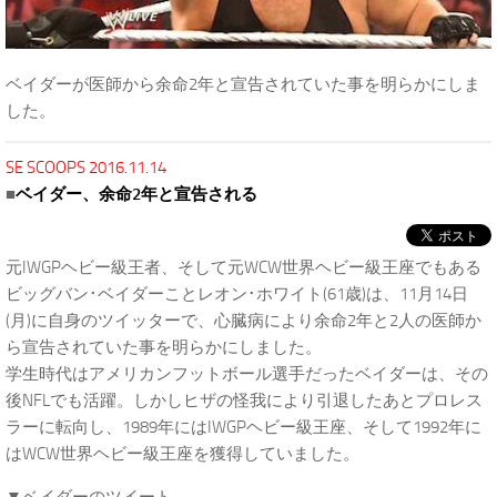
ベイダーが医師から余命2年と宣告されていた事を明らかにしま
した。
SE SCOOPS 2016.11.14
■
ベイダー、余命2年と宣告される
元IWGPヘビー級王者、そして元WCW世界ヘビー級王座でもある
ビッグバン･ベイダーことレオン･ホワイト(61歳)は、11月14日
(月)に自身のツイッターで、心臓病により余命2年と2人の医師か
ら宣告されていた事を明らかにしました。
学生時代はアメリカンフットボール選手だったベイダーは、その
後NFLでも活躍。しかしヒザの怪我により引退したあとプロレス
ラーに転向し、1989年にはIWGPヘビー級王座、そして1992年に
はWCW世界ヘビー級王座を獲得していました。