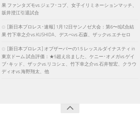
果 ファンタズモvs.ジェフ･コブ、女子イリミネーションマッチ、
坂井澄江引退試合
[新日本プロレス･速報] 1月12日サンノゼ大会：第6〜8試合結
果 竹下幸之介vs.KUSHIDA、デスぺvs.石森、ザックvs.エチセロ
[新日本プロレス] オブザーバーの1.5 レッスルダイナスティ in
東京ドーム 試合評価：★5超え出ました、ケニー･オメガvs.ゲイ
ブ･キッド、ザックvs.リコシェ、竹下幸之介vs.石井智宏、クラウ
ディオvs.海野翔太、他
青空プロレスNEWS © 2025. All Rights Reserved.