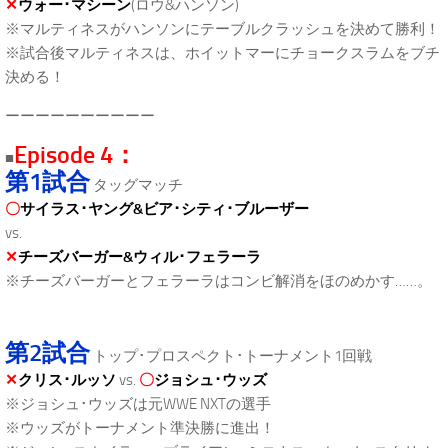
✕
ウォー･マシーン
(ロウ&ハンソン)
※マルティネスがハンソンにテーブルクラッシュを決めて勝利！
※試合後マルティネスは、ホイットマーにチョークスラムをブチ
決める！
ーーーーーーーーーー
Episode 4：
■
第1試合
タッグマッチ
〇
サイラス･ヤング&ビア･シティ･ブルーザー
vs.
✕
チーズバーガー&ウィル･フェラーラ
※チーズバーガーとフェラーラはコンビ解消をほのめかす……。
第2試合
トップ･プロスペクト･トーナメント1回戦
✕
クリス･ルッソ
vs.
〇
ジョシュ･ウッズ
※ジョシュ･ウッズは元WWE NXTの選手
※ウッズがトーナメント準決勝に進出！