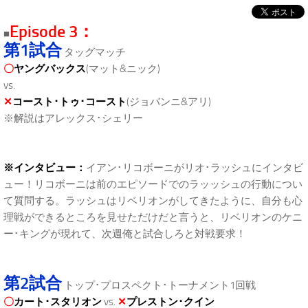
Episode 3：
■
第1試合
タッグマッチ
〇
ヤングバックス
(マット&ニック)
vs.
✕
コースト･トゥ･コースト
(ジョバンニ&アリ)
※解説はアレックス･シェリー
※インタビュー：
イアン･リコボーニがリオ･ラッシュにインタビ
ュー！リコボーニは前のエピソードでのラッッシュの行動につい
て質問する。ラッシュはリベリオンがしてきたように、自分も心
理戦ができるところを見せただけだと言うと、リベリオンのケニ
ー･キングが現れて、次週俺と試合しろと対戦要求！
第2試合
トップ･プロスペクト･トーナメント1回戦
〇
カート･スタリオン
vs.
✕
プレストン･クイン