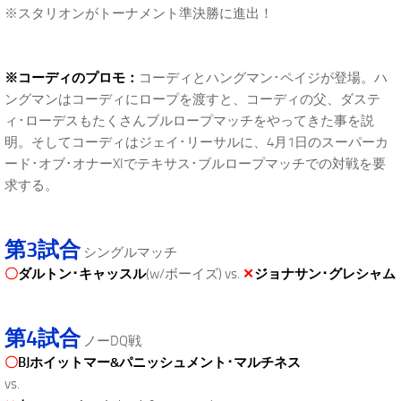
※スタリオンがトーナメント準決勝に進出！
※コーディのプロモ：
コーディとハングマン･ペイジが登場。ハ
ングマンはコーディにロープを渡すと、コーディの父、ダステ
ィ･ローデスもたくさんブルロープマッチをやってきた事を説
明。そしてコーディはジェイ･リーサルに、4月1日のスーパーカ
ード･オブ･オナーXIでテキサス･ブルロープマッチでの対戦を要
求する。
第3試合
シングルマッチ
〇
ダルトン･キャッスル
(w/ボーイズ) vs.
✕
ジョナサン･グレシャム
第4試合
ノーDQ戦
〇
BJホイットマー&パニッシュメント･マルチネス
vs.