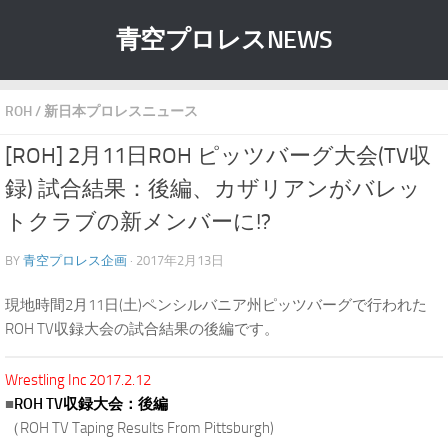
青空プロレスNEWS
ROH
/
新日本プロレスニュース
[ROH] 2月11日ROH ピッツバーグ大会(TV収
録) 試合結果：後編、カザリアンがバレッ
トクラブの新メンバーに!?
BY
青空プロレス企画
· 2017年2月13日
現地時間2月11日(土)ペンシルバニア州ピッツバーグで行われた
ROH TV収録大会の試合結果の後編です。
Wrestling Inc 2017.2.12
■
ROH TV収録大会：後編
（ROH TV Taping Results From Pittsburgh)