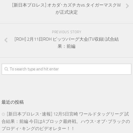
[新日本プロレス] オカダ･カズチカvs.タイガーマスクW
が正式決定
PREVIOUS STORY
[ROH] 2月11日ROH ピッツバーグ大会(TV収録) 試合結
果：前編
最近の投稿
[新日本プロレス･速報] 12月5日宮崎 ワールドタッグリーグ 試
合結果：前編 今日はAブロック最終戦、ハウス･オブ･ブラックの
ブロディ･キングのビデオレター！！