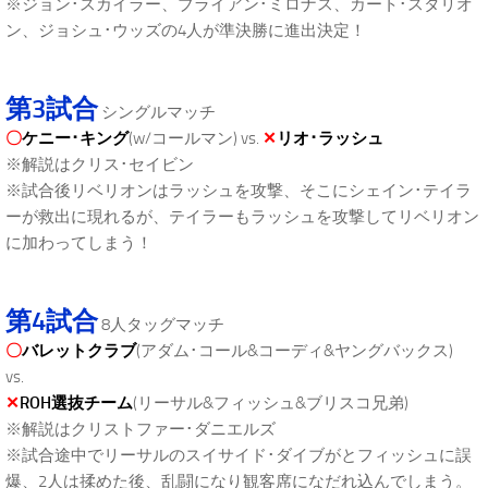
※ジョン･スカイラー、ブライアン･ミロナス、カート･スタリオ
ン、ジョシュ･ウッズの4人が準決勝に進出決定！
第3試合
シングルマッチ
〇
ケニー･キング
(w/コールマン) vs.
✕
リオ･ラッシュ
※解説はクリス･セイビン
※試合後リベリオンはラッシュを攻撃、そこにシェイン･テイラ
ーが救出に現れるが、テイラーもラッシュを攻撃してリベリオン
に加わってしまう！
第4試合
8人タッグマッチ
〇
バレットクラブ
(アダム･コール&コーディ&ヤングバックス)
vs.
✕
ROH選抜チーム
(リーサル&フィッシュ&ブリスコ兄弟)
※解説はクリストファー･ダニエルズ
※試合途中でリーサルのスイサイド･ダイブがとフィッシュに誤
爆、2人は揉めた後、乱闘になり観客席になだれ込んでしまう。