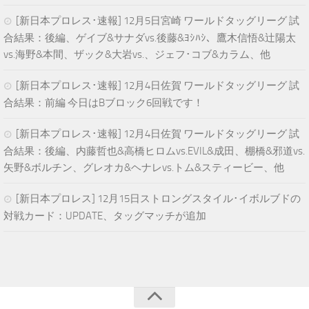
[新日本プロレス･速報] 12月5日宮崎 ワールドタッグリーグ 試
合結果：後編、ゲイブ&サナダvs.後藤&ﾖｼﾊｼ、鷹木信悟&辻陽太
vs.海野&本間、ザック&大岩vs.、ジェフ･コブ&カラム、他
[新日本プロレス･速報] 12月4日佐賀 ワールドタッグリーグ 試
合結果：前編 今日はBブロック6回戦です！
[新日本プロレス･速報] 12月4日佐賀 ワールドタッグリーグ 試
合結果：後編、内藤哲也&高橋ヒロムvs.EVIL&成田、棚橋&邪道vs.
矢野&ボルチン、グレオカ&ヘナレvs.トム&スティービー、他
[新日本プロレス] 12月15日ストロングスタイル･イボルブドの
対戦カード：UPDATE、タッグマッチが追加