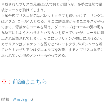
※残されたブリスコ兄弟は2人で何とか闘うが、多勢に無勢で最
後はマークが負けてしまう。
※試合後ブリスコ兄弟はバレットクラブを追いかけて、リングに
はアダム･コール1人となる。そこに解説席からダニエルズがやっ
てきて、背後からコールを襲う。ダニエルズはコールの髪の毛を
丸坊主にしようとハサミとバリカンを持っていたが、コールに阻
止され反撃されてしまう。そこにカザリアンが救出に現れるが、
カザリアンはジャケットを脱ぐとバレットクラブのTシャツを着
ていた！カザリアンはダニエルズを攻撃、するとブリスコ兄弟に
追われていた他のメンバーもやって来る。
※：
前編はこちら
(情報：
Wrestling Inc
)