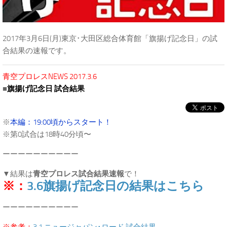
2017年3月6日(月)東京･大田区総合体育館「旗揚げ記念日」の試
合結果の速報です。
青空プロレスNEWS 2017.3.6
■
旗揚げ記念日 試合結果
※
本編：19:00頃からスタート！
※第0試合は18時40分頃〜
ーーーーーーーーーー
▼結果は
青空プロレス試合結果速報
で！
※：
3.6旗揚げ記念日の結果はこちら
ーーーーーーーーーー