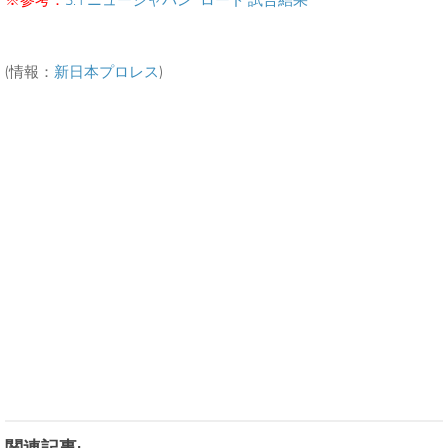
※参考：
3.1 ニュージャパン･ロード 試合結果
(情報：
新日本プロレス
)