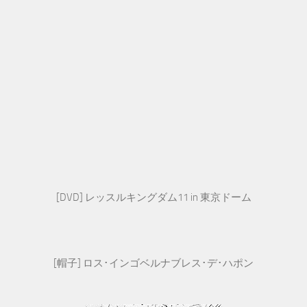
[DVD] レッスルキングダム11 in 東京ドーム
[帽子] ロス･インゴベルナブレス･デ･ハポン