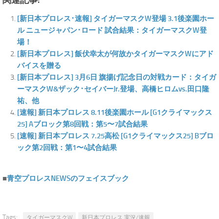
関連記事:
[新日本プロレス･速報] タイガーマスクW登場 3.1後楽園ホー
ル ニュージャパン･ロード 試合結果：タイガーマスクW登
場！
[新日本プロレス] 飯伏幸太が何故かタイガーマスクWにアド
バイスを贈る
[新日本プロレス] 3月6日 旗揚げ記念日の対戦カード：タイガ
ーマスクW&ザック･セイバーJr.登場、高橋ヒロムvs.田口隆
祐、他
[速報] 新日本プロレス 8.11後楽園ホール [G1クライマックス
25] Aブロック第8回戦：第5〜7試合結果
[速報] 新日本プロレス 7.25高松 [G1クライマックス25] Bブロ
ック第2回戦：第1〜4試合結果
■
青空プロレスNEWSのフェイスブック
Tags:
タイガーマスクW
新日本プロレス 実況/速報