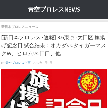
青空プロレスNEWS
新日本プロレスニュース
[新日本プロレス･速報] 3.6東京･大田区 旗揚
げ記念日 試合結果：オカダvs.タイガーマス
クW、ヒロムvs.田口、他
BY
青空プロレス企画
· 2017年3月6日