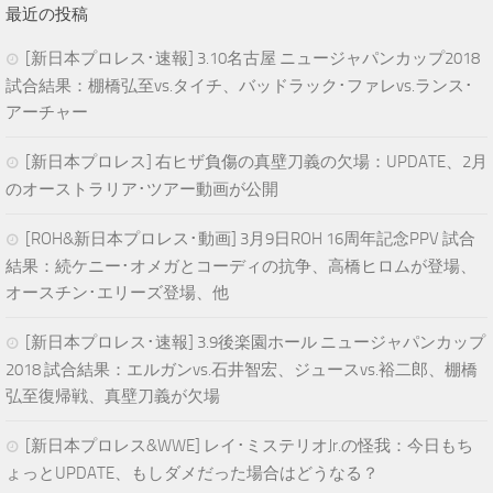
最近の投稿
[新日本プロレス･速報] 3.10名古屋 ニュージャパンカップ2018
試合結果：棚橋弘至vs.タイチ、バッドラック･ファレvs.ランス･
アーチャー
[新日本プロレス] 右ヒザ負傷の真壁刀義の欠場：UPDATE、2月
のオーストラリア･ツアー動画が公開
[ROH&新日本プロレス･動画] 3月9日ROH 16周年記念PPV 試合
結果：続ケニー･オメガとコーディの抗争、高橋ヒロムが登場、
オースチン･エリーズ登場、他
[新日本プロレス･速報] 3.9後楽園ホール ニュージャパンカップ
2018 試合結果：エルガンvs.石井智宏、ジュースvs.裕二郎、棚橋
弘至復帰戦、真壁刀義が欠場
[新日本プロレス&WWE] レイ･ミステリオJr.の怪我：今日もち
ょっとUPDATE、もしダメだった場合はどうなる？