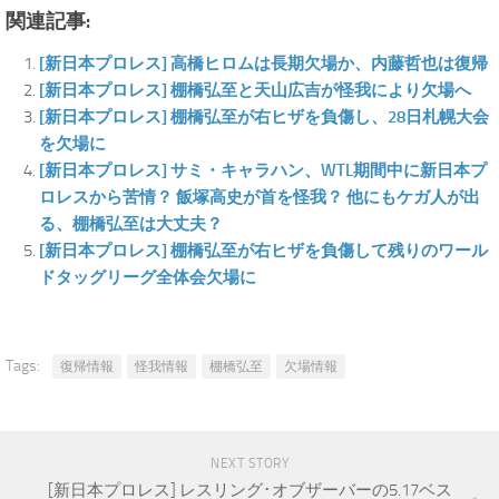
関連記事:
[新日本プロレス] 高橋ヒロムは長期欠場か、内藤哲也は復帰
[新日本プロレス] 棚橋弘至と天山広吉が怪我により欠場へ
[新日本プロレス] 棚橋弘至が右ヒザを負傷し、28日札幌大会
を欠場に
[新日本プロレス] サミ・キャラハン、WTL期間中に新日本プ
ロレスから苦情？ 飯塚高史が首を怪我？ 他にもケガ人が出
る、棚橋弘至は大丈夫？
[新日本プロレス] 棚橋弘至が右ヒザを負傷して残りのワール
ドタッグリーグ全体会欠場に
Tags:
復帰情報
怪我情報
棚橋弘至
欠場情報
NEXT STORY
[新日本プロレス] レスリング･オブザーバーの5.17ベス