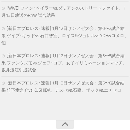
[WWE] フィン･ベイラーvs.ダミアンのストリートファイト、1
月13日放送のRAW 試合結果
[新日本プロレス･速報] 1月12日サンノゼ大会：第0〜2試合結
果 ゲイブ･キッドvs.石井智宏、ロイス&ジョレルvs.YOH&ロメロ、
他
[新日本プロレス･速報] 1月12日サンノゼ大会：第3〜5試合結
果 ファンタズモvs.ジェフ･コブ、女子イリミネーションマッチ、
坂井澄江引退試合
[新日本プロレス･速報] 1月12日サンノゼ大会：第6〜8試合結
果 竹下幸之介vs.KUSHIDA、デスぺvs.石森、ザックvs.エチセロ