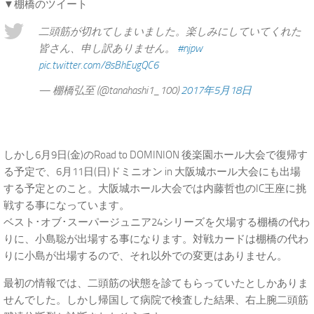
▼棚橋のツイート
二頭筋が切れてしまいました。楽しみにしていてくれた
皆さん、申し訳ありません。
#njpw
pic.twitter.com/8sBhEugQC6
— 棚橋弘至 (@tanahashi1_100)
2017年5月18日
しかし6月9日(金)のRoad to DOMINION 後楽園ホール大会で復帰す
る予定で、6月11日(日)ドミニオン in 大阪城ホール大会にも出場
する予定とのこと。大阪城ホール大会では内藤哲也のIC王座に挑
戦する事になっています。
ベスト･オブ･スーパージュニア24シリーズを欠場する棚橋の代わ
りに、小島聡が出場する事になります。対戦カードは棚橋の代わ
りに小島が出場するので、それ以外での変更はありません。
最初の情報では、二頭筋の状態を診てもらっていたとしかありま
せんでした。しかし帰国して病院で検査した結果、右上腕二頭筋