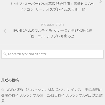
ト･オブ･スーパーJr.24開幕戦 試合評価：高橋ヒロムvs.
ドラゴン･リー、オスプレイvs.スカル、他
PREVIOUS STORY
[ROH] CMLLのウルティモ･ゲレーロが再びROHに参
戦、エル･テリブレも出るよ
最近の投稿
[WWE･速報] ジョン･シナ、CMパンク、レインズ、中邑真輔が
登場のロイヤルランブル戦、2月2日ロイヤルランブルPLE 試合結
果