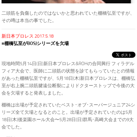
二頭筋を負傷したのではないかと思われていた棚橋弘至ですが、
その噂は本当の事でした。
新日本プロレス 2017.5.18
■
棚橋弘至がBOSJシリーズを欠場
現地時間5月14日(日)新日本プロレス&ROHの合同興行 フィラデル
フィア大会で、医師に二頭筋の状態を診てもらっていたとの情報
があった棚橋弘至ですが、5月18日(木)新日本プロレスは、棚橋弘
至が右上腕二頭筋腱遠位断裂によりドクターストップで今後の大
会を欠場すると発表しました。
棚橋は出場が予定されていたベスト･オブ･スーパージュニア24シ
リーズ全て欠場となるとのこと。出場が予定されていたのは5月
18日(木)後楽園ホール大会〜5月28日(日)群馬･高崎大会までの9大
会でした。