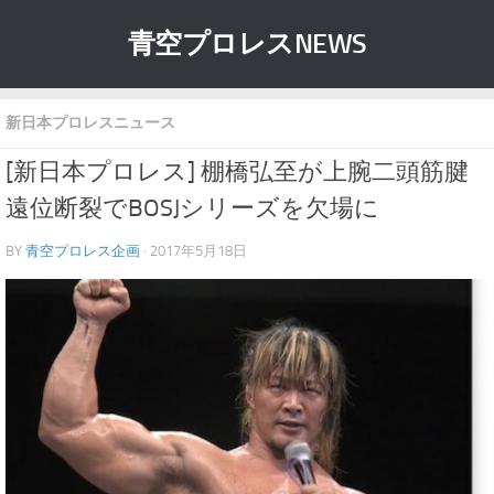
青空プロレスNEWS
新日本プロレスニュース
[新日本プロレス] 棚橋弘至が上腕二頭筋腱
遠位断裂でBOSJシリーズを欠場に
BY
青空プロレス企画
· 2017年5月18日