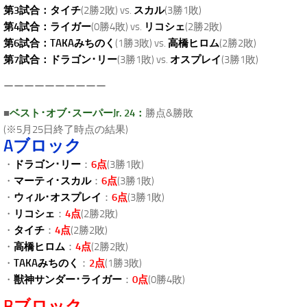
第3試合：
タイチ
(2勝2敗) vs.
スカル
(3勝1敗)
第4試合：
ライガー
(0勝4敗) vs.
リコシェ
(2勝2敗)
第6試合：
TAKAみちのく
(1勝3敗) vs.
高橋ヒロム
(2勝2敗)
第7試合：
ドラゴン･リー
(3勝1敗) vs.
オスプレイ
(3勝1敗)
ーーーーーーーーーー
■
ベスト･オブ･スーパーJr. 24：
勝点&勝敗
(※5月25日終了時点の結果)
Aブロック
・
ドラゴン･リー
：
6点
(3勝1敗)
・
マーティ･スカル
：
6点
(3勝1敗)
・
ウィル･オスプレイ
：
6点
(3勝1敗)
・
リコシェ
：
4点
(2勝2敗)
・
タイチ
：
4点
(2勝2敗)
・
高橋ヒロム
：
4点
(2勝2敗)
・
TAKAみちのく
：
2点
(1勝3敗)
・
獣神サンダー･ライガー
：
0点
(0勝4敗)
Bブロック