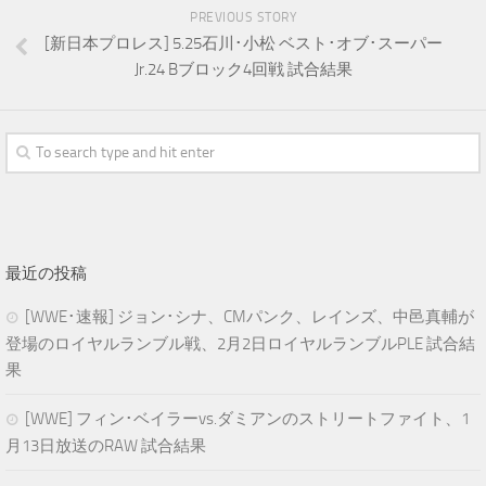
PREVIOUS STORY
[新日本プロレス] 5.25石川･小松 ベスト･オブ･スーパー
Jr.24 Bブロック4回戦 試合結果
最近の投稿
[WWE･速報] ジョン･シナ、CMパンク、レインズ、中邑真輔が
登場のロイヤルランブル戦、2月2日ロイヤルランブルPLE 試合結
果
[WWE] フィン･ベイラーvs.ダミアンのストリートファイト、1
月13日放送のRAW 試合結果