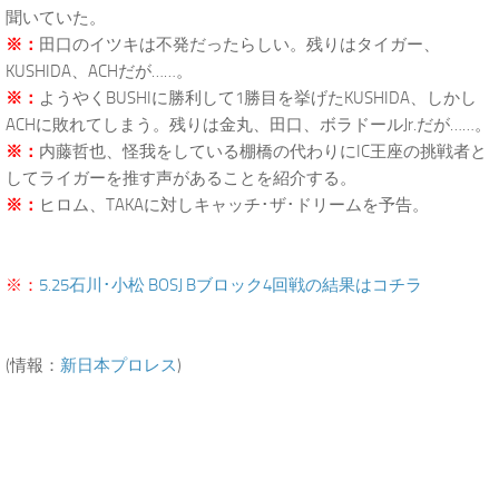
聞いていた。
※：
田口のイツキは不発だったらしい。残りはタイガー、
KUSHIDA、ACHだが……。
※：
ようやくBUSHIに勝利して1勝目を挙げたKUSHIDA、しかし
ACHに敗れてしまう。残りは金丸、田口、ボラドールJr.だが……。
※：
内藤哲也、怪我をしている棚橋の代わりにIC王座の挑戦者と
してライガーを推す声があることを紹介する。
※：
ヒロム、TAKAに対しキャッチ･ザ･ドリームを予告。
※：
5.25石川･小松 BOSJ Bブロック4回戦の結果はコチラ
(情報：
新日本プロレス
)