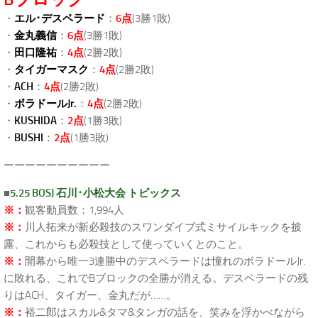
・
エル･デスペラード
：
6点
(3勝1敗)
・
金丸義信
：
6点
(3勝1敗)
・
田口隆祐
：
4点
(2勝2敗)
・
タイガーマスク
：
4点
(2勝2敗)
・
ACH
：
4点
(2勝2敗)
・
ボラドールJr.
：
4点
(2勝2敗)
・
KUSHIDA
：
2点
(1勝3敗)
・
BUSHI
：
2点
(1勝3敗)
ーーーーーーーーーー
■
5.25 BOSJ 石川･小松大会 トピックス
※：
観客動員数：1,994人
※：
川人拓来が新必殺技のスワンダイブ式ミサイルキックを披
露、これからも必殺技として使っていくとのこと。
※：
開幕から唯一3連勝中のデスペラードは憧れのボラドールJr.
に敗れる、これでBブロックの全勝が消える。デスペラードの残
りはACH、タイガー、金丸だが……。
※：
裕二郎はスカル&タマ&タンガの話を、笑みを浮かべながら