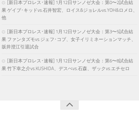
[新日本プロレス･速報] 1月12日サンノゼ大会：第0〜2試合結
果 ゲイブ･キッドvs.石井智宏、ロイス&ジョレルvs.YOH&ロメロ、
他
[新日本プロレス･速報] 1月12日サンノゼ大会：第3〜5試合結
果 ファンタズモvs.ジェフ･コブ、女子イリミネーションマッチ、
坂井澄江引退試合
[新日本プロレス･速報] 1月12日サンノゼ大会：第6〜8試合結
果 竹下幸之介vs.KUSHIDA、デスぺvs.石森、ザックvs.エチセロ
青空プロレスNEWS © 2025. All Rights Reserved.