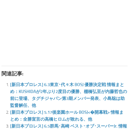
関連記事:
[新日本プロレス] 6.3東京･代々木 BOSJ 優勝決定戦 情報まと
め：KUSHIDAが2年ぶり2度目の優勝、棚橋弘至が内藤哲也の
前に登場、タグチジャパン第3期メンバー発表、小島聡は助
監督解任、他
[新日本プロレス] 5.17後楽園ホール BOSJ<�開幕戦> 情報ま
とめ：全勝宣言の高橋ヒロムが敗れる、他
[新日本プロレス] 6.5群馬･高崎 ベスト･オブ･スーパーJr. 情報