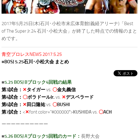
2017年5月25日(木)石川･小松市末広体育館(義経アリーナ)「Best
of The Super Jr.24 石川･小松大会」が終了した時点での情報のまと
めです。
青空プロレスNEWS 2017.5.25
■
BOSJ 5.25石川･小松大会 まとめ
■
5.25 BOSJ Bブロック4回戦の結果
第3試合：
✕
タイガー
vs.
〇
金丸義信
第4試合：
〇
ボラドールJr.
vs.
✕
デスペラード
第6試合：
✕
田口隆祐
vs.
〇
BUSHI
第7試合：
<
✕
font color=”#000000″>
KUSHIDA
vs.
〇
ACH
ーーーーーーーーーー
■
5.26 BOSJ Aブロック5回戦のカード：
長野大会