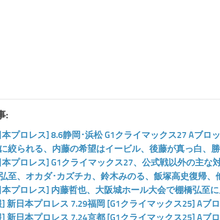
:
日本プロレス] 8.6静岡･浜松 G1クライマックス27 A
に絞られる、内藤の希望はイービル、後藤が真っ白、勝
日本プロレス] G1クライマックス27、公式戦以外の主
弘至、オカダ･カズチカ、鈴木みのる、飯塚高史復帰、
日本プロレス] 内藤哲也、大阪城ホール大会で棚橋弘至に
報] 新日本プロレス 7.29福岡 [G1クライマックス25] 
報] 新日本プロレス 7.24京都 [G1クライマックス25] 