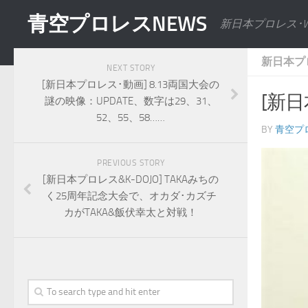
青空プロレスNEWS
新日本プロレス･
新日本プ
NEXT STORY
[新日本プロレス･動画] 8.13両国大会の
[新
謎の映像：UPDATE、数字は29、31、
52、55、58……
BY
青空プ
PREVIOUS STORY
[新日本プロレス&K-DOJO] TAKAみちの
く25周年記念大会で、オカダ･カズチ
カがTAKA&飯伏幸太と対戦！