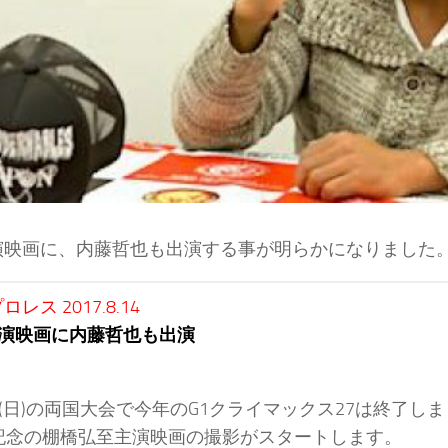
演映画に、内藤哲也も出演する事が明らかになりました
レス 2017.8.14
演映画に内藤哲也も出演
日(日)の両国大会で今年のG1クライマックス27は終了し
年記念の棚橋弘至主演映画の撮影がスタートします。