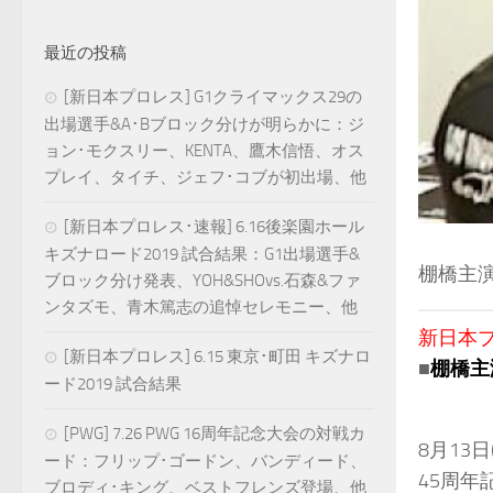
最近の投稿
[新日本プロレス] G1クライマックス29の
出場選手&A･Bブロック分けが明らかに：ジ
ョン･モクスリー、KENTA、鷹木信悟、オス
プレイ、タイチ、ジェフ･コブが初出場、他
[新日本プロレス･速報] 6.16後楽園ホール
キズナロード2019 試合結果：G1出場選手&
棚橋主
ブロック分け発表、YOH&SHOvs.石森&ファ
ンタズモ、青木篤志の追悼セレモニー、他
新日本プロ
[新日本プロレス] 6.15 東京･町田 キズナロ
■
棚橋主
ード2019 試合結果
[PWG] 7.26 PWG 16周年記念大会の対戦カ
8月13
ード：フリップ･ゴードン、バンディード、
45周
ブロディ･キング、ベストフレンズ登場、他