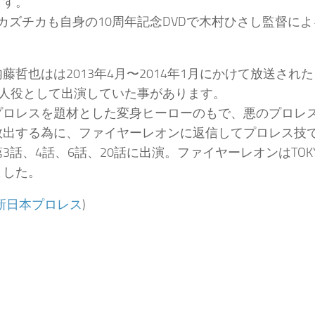
ます。
･カズチカも自身の10周年記念DVDで木村ひさし監督に
。
藤哲也はは2013年4月〜2014年1月にかけて放送され
本人役として出演していた事があります。
プロレスを題材とした変身ヒーローのもで、悪のプロレ
救出する為に、ファイヤーレオンに返信してプロレス技
3話、4話、6話、20話に出演。ファイヤーレオンはTO
ました。
新日本プロレス
)