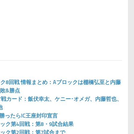
ブロック8回戦 情報まとめ：Aブロックは棚橋弘至と内藤
敗&勝点
な対戦カード：飯伏幸太、ケニー･オメガ、内藤哲也、
他
勝ったらIC王座封印宣言
Aブロック第4回戦：第8・9試合結果
Aブロック第2回戦：第7試合まで