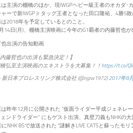
は主演の棚橋のほか、現IWGPヘビー級王者のオカダ･
ャーで新IWGP Jr.タッグ王者となった田口隆祐、4勝
は2018年を予定しているとのこと。
月14日(月)、棚橋主演映画に今年のG1覇者の内藤哲也
哲也出演の告知動画
内藤哲也の出演も緊急決定！】
橋弘至主演映画のエキストラを大募集！！
https://t.co/Q
 新日本プロレスリング株式会社 (@njpw1972)
2017年8
は昨年12月に公開された “仮面ライダー平成ジェネレー
レジェンドライダー” にもゲスト出演、真壁刀義もNHKの大
)にNHK BSで放送された “謎解きLIVE CATSと蘇ったモ