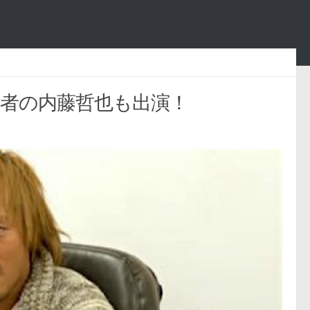
1覇者の内藤哲也も出演！