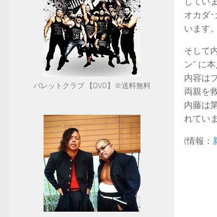
してい
オカダ
います
そして内
ン” に
内容は
バレットクラブ 【DVD】※送料無料
両親を
内藤は第
れてい
(情報：