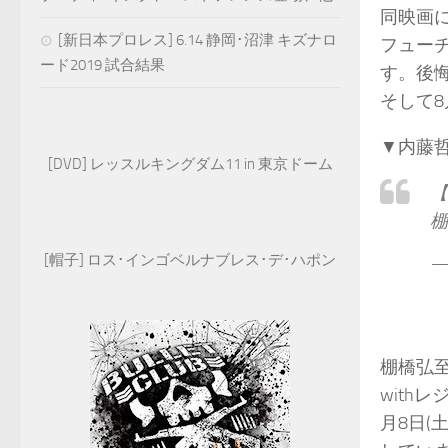
同映画に
[新日本プロレス] 6.14 静岡･沼津 キズナロ
フューチ
ード2019 試合結果
す。後悔
そして8
▼内藤
[DVD] レッスルキングダム11 in 東京ドーム
【
棚
[帽子] ロス･インゴベルナブレス･デ･ハポン
—
棚橋弘至
with
月8日(土