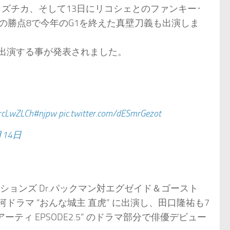
カズチカ、そして13日にリコシェとのファンキー･
5敗の勝点8で今年のG1を終えた真壁刀義も出演しま
が出演する事が発表されました。
IrcLwZLCh
#njpw
pic.twitter.com/dESmrGezot
月14日
ションズ Dr.パックマン対エグゼイド＆ゴースト
河ドラマ “おんな城主 直虎” に出演し、田口隆祐も7
リアーティ EPSODE2.5” のドラマ部分で俳優デビュー