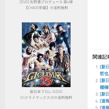
[DVD] 矢野通プロデュース 第4弾
【CHAOS学園】※送料無料
関連記事
[新
哲也
[新
棚橋
新日本プロレスDVD
[新
G1クライマックス25※送料無料
[速
[速