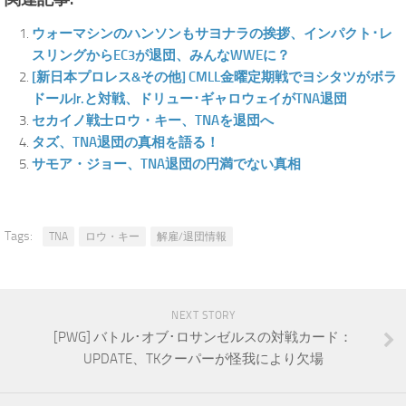
ウォーマシンのハンソンもサヨナラの挨拶、インパクト･レ
スリングからEC3が退団、みんなWWEに？
[新日本プロレス&その他] CMLL金曜定期戦でヨシタツがボラ
ドールJr.と対戦、ドリュー･ギャロウェイがTNA退団
セカイノ戦士ロウ・キー、TNAを退団へ
タズ、TNA退団の真相を語る！
サモア・ジョー、TNA退団の円満でない真相
Tags:
TNA
ロウ・キー
解雇/退団情報
NEXT STORY
[PWG] バトル･オブ･ロサンゼルスの対戦カード：
UPDATE、TKクーパーが怪我により欠場