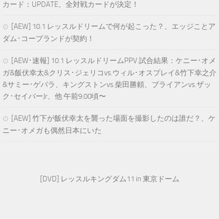
カード：UPDATE、全対戦カードが決定！
[AEW] 10.1 レッスルドリームで何が起こった？、エッジことア
ダム･コープランドが契約！
[AEW･速報] 10.1 レッスルドリームPPV 試合結果：ケニー･オメ
ガ&飯伏幸太&クリス･ジェリコvs.ウィル･オスプレイ&竹下幸之介
&サミー･ゲバラ、キングストンvs.柴田勝頼、ブライアンvs.ザッ
ク･セイバーJr、他 午前9:00頃〜
[AEW] 竹下が飯伏幸太を襲った場面を撮影したのは誰だ？、ケ
ニー･オメガも偶然日本にいた
[DVD] レッスルキングダム11 in 東京ドーム