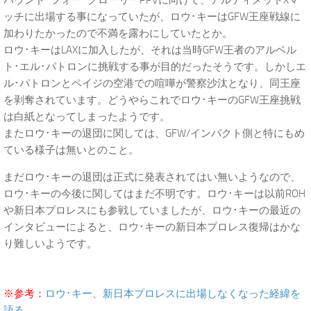
バウンド･フォー･グローリーPPVに向けて、アルティメットXマ
ッチに出場する事になっていたが、ロウ･キーはGFW王座戦線に
加わりたかったので不満を露わにしていたとか。
ロウ･キーはLAXに加入したが、それは当時GFW王者のアルベル
ト･エル･パトロンに挑戦する事が目的だったそうです。しかしエ
ル･パトロンとペイジの空港での喧嘩が警察沙汰となり、同王座
を剥奪されています。どうやらこれでロウ･キーのGFW王座挑戦
は白紙となってしまったようです。
またロウ･キーの退団に関しては、GFW/インパクト側と特にもめ
ている様子は無いとのこと。
まだロウ･キーの退団は正式に発表されてはい無いようなので、
ロウ･キーの今後に関してはまだ不明です。ロウ･キーは以前ROH
や新日本プロレスにも参戦していましたが、ロウ･キーの最近の
インタビューによると、ロウ･キーの新日本プロレス復帰はかな
り難しいようです。
※参考：
ロウ･キー、新日本プロレスに出場しなくなった経緯を
語る