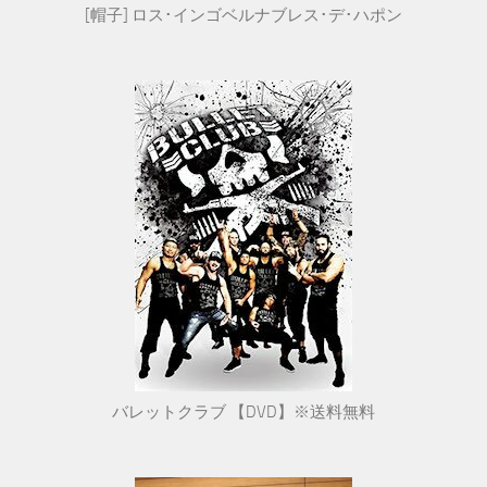
[帽子] ロス･インゴベルナブレス･デ･ハポン
バレットクラブ 【DVD】※送料無料