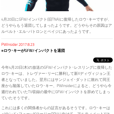
4月20日にGFW/インパクト(旧TNA)に復帰したロウ･キーですが、
どうやらもう退団してしまったようです。どうやらその原因はア
ルベルト･エル･パトロンとペイジにあったようです。
PWInsider 2017.8.23
■
ロウ･キーがGFW/インパクトを退団
今年4月20日(木)の放送のGFW/インパクト･レスリングに復帰した
ロウ･キーは、トレヴァー･リーに勝利して新Xディヴィジョン王
者となっていました。翌月にはサンジェイ･ダットに敗れて同王
座から陥落していたロウ･キー、PWInsiderによると、どうやら今
週行われていたTV収録の最中にGFW/インパクトを辞めてしまっ
ていたそうです。
これには多くの関係者からの証言があるそうです。ロウ･キーは