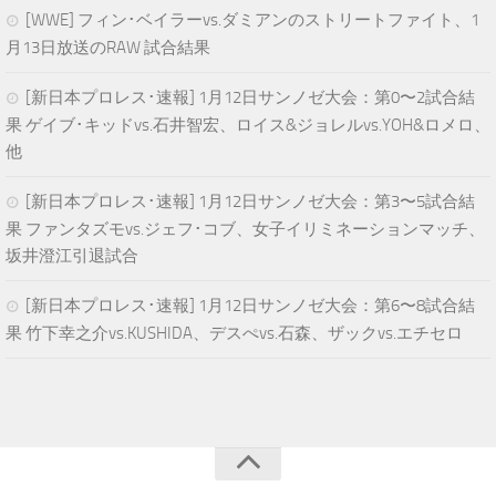
[WWE] フィン･ベイラーvs.ダミアンのストリートファイト、1
月13日放送のRAW 試合結果
[新日本プロレス･速報] 1月12日サンノゼ大会：第0〜2試合結
果 ゲイブ･キッドvs.石井智宏、ロイス&ジョレルvs.YOH&ロメロ、
他
[新日本プロレス･速報] 1月12日サンノゼ大会：第3〜5試合結
果 ファンタズモvs.ジェフ･コブ、女子イリミネーションマッチ、
坂井澄江引退試合
[新日本プロレス･速報] 1月12日サンノゼ大会：第6〜8試合結
果 竹下幸之介vs.KUSHIDA、デスぺvs.石森、ザックvs.エチセロ