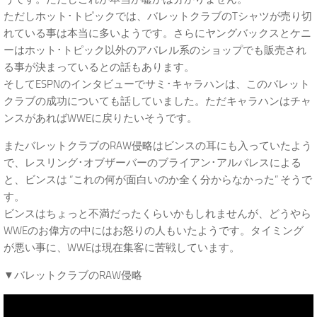
ただしホット･トピックでは、バレットクラブのTシャツが売り切
れている事は本当に多いようです。さらにヤングバックスとケニ
ーはホット･トピック以外のアパレル系のショップでも販売され
る事が決まっているとの話もあります。
そしてESPNのインタビューでサミ･キャラハンは、このバレット
クラブの成功についても話していました。ただキャラハンはチャ
ンスがあればWWEに戻りたいそうです。
またバレットクラブのRAW侵略はビンスの耳にも入っていたよう
で、レスリング･オブザーバーのブライアン･アルバレスによる
と、ビンスは “これの何が面白いのか全く分からなかった” そうで
す。
ビンスはちょっと不満だったくらいかもしれませんが、どうやら
WWEのお偉方の中にはお怒りの人もいたようです。タイミング
が悪い事に、WWEは現在集客に苦戦しています。
▼バレットクラブのRAW侵略