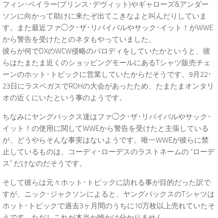
フィン･ベイラー(プリンス･デヴィット)やギャローズ&アンダー
ソンに向かって助けに来たぞ出てこきなよと叫んだりしていま
す。また最近ファ◯ク･ザ･リバイバルやサック･イット！がWWE
から警告を受けたとのネタもやっていました。
彼らが何でDXのWCW侵略のパロディをしていたかというと、彼
らはたまたま近くのショッピングモールにあるTシャツ販売チェ
ーンのホット･トピックに営業していたからだそうです。9月22･
23日にラスベガスでROHの大会があったため、たまたまオンタリ
オの近くにいたという事のようです。
ちなみにヤングバックス達はファ◯ク･ザ･リバイバルやサック･
イット！の使用に関してWWEから警告を受けたと主張している
が、どうやらそんな事実はないようです。唯一WWEが彼らに禁
止しているものは、コーディ･ローデスのラストネームの “ローデ
ス” だけなのだそうです。
そして彼らは元々ホット･トピックに訪れる事が目的だった訳で
すが、ニック･ジャクソンによると、ヤングバックスのTシャツは
ホット･トピックで過去3ヶ月間のうちに10万枚以上売れていたそ
うです。ただしこれが本当か嘘かは分かりません。