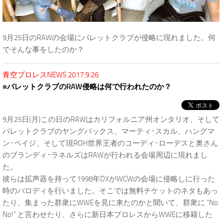
9月25日のRAWの会場にバレットクラブが侵略に現れました。何
でそんな事をしたのか？
青空プロレスNEWS 2017.9.26
■
バレットクラブのRAW侵略は何で行われたのか？
9月25日(月)この日のRAWはカリフォルニア州オンタリオ、そして
バレットクラブのヤングバックス、マーティ･スカル、ハングマ
ン･ペイジ、そして現ROH世界王者のコーディ･ローデスと奥さん
のブランディ･ラネルズはRAWが行われる会場周辺に現れまし
た。
彼らは拡声器を持って1998年DXがWCWの会場に侵略しに行った
時のパロディを行いました。そこでは無料チケットのネタもあっ
たり、集まった群衆にWWEを見に来たのかと聞いて、群衆に “No
No!” と言わせたり、さらに新日本プロレスからWWEに移籍した