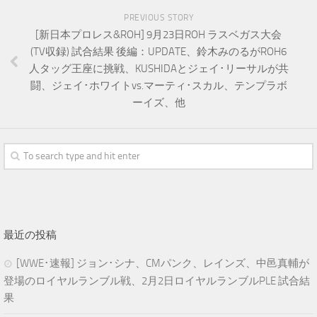
PREVIOUS STORY
[新日本プロレス&ROH] 9月23日ROH ラスベガス大会
(TV収録) 試合結果 後編：UPDATE、鈴木みのるがROH6
人タッグ王座に挑戦、KUSHIDAとジェイ･リーサルが共
闘、ジェイ･ホワイトvs.マーティ･スカル、テンプラボ
ーイズ、他
最近の投稿
[WWE･速報] ジョン･シナ、CMパンク、レインズ、中邑真輔が
登場のロイヤルランブル戦、2月2日ロイヤルランブルPLE 試合結
果