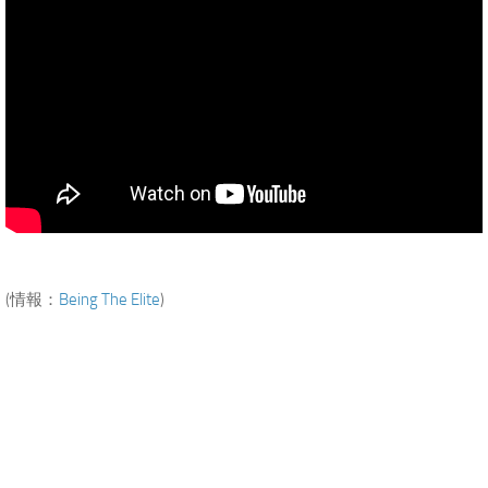
(情報：
Being The Elite
)