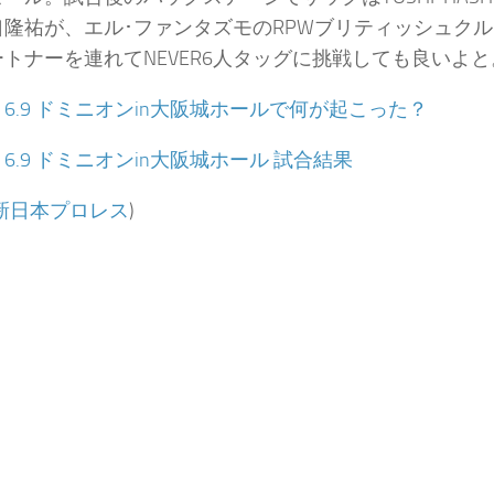
口隆祐が、エル･ファンタズモのRPWブリティッシュク
トナーを連れてNEVER6人タッグに挑戦しても良いよと
：
6.9 ドミニオンin大阪城ホールで何が起こった？
：
6.9 ドミニオンin大阪城ホール 試合結果
新日本プロレス
)