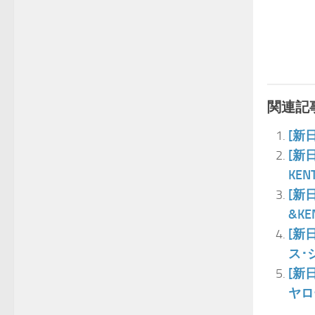
関連記事
[新
[新
KE
[新
&K
[新
ス･
[新
ヤロ