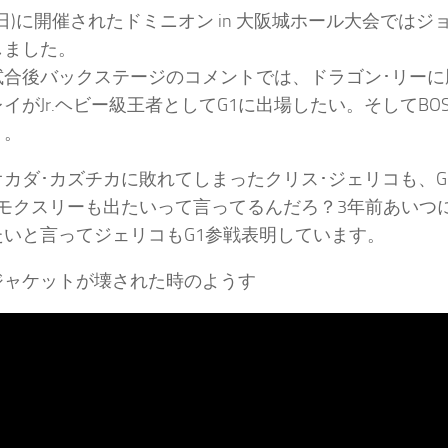
(日)に開催されたドミニオン in 大阪城ホール大会ではジ
しました。
合後バックステージのコメントでは、ドラゴン･リーに勝利
イがJr.ヘビー級王者としてG1に出場したい。そしてB
ト。
オカダ･カズチカに敗れてしまったクリス･ジェリコも、
モクスリーも出たいって言ってるんだろ？3年前あいつに
たいと言ってジェリコもG1参戦表明しています。
ジャケットが壊された時のようす