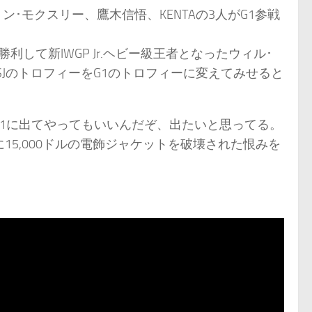
ョン･モクスリー、鷹木信悟、KENTAの3人がG1参戦
して新IWGP Jr.ヘビー級王者となったウィル･
OSJのトロフィーをG1のトロフィーに変えてみせると
G1に出てやってもいいんだぞ、出たいと思ってる。
15,000ドルの電飾ジャケットを破壊された恨みを