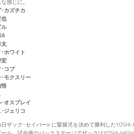
んな感じに。
ダ･カズチカ
哲也
ビル
DA
幸太
イ･ホワイト
智宏
･コブ
ン･モクスリー
信悟
A
ル･オスプレイ
ス･ジェリコ
日ザック･セイバーJr.に緊箍児を決めて勝利したYOSHI
ール。試合後のバックステージでザックはYOSHI-HAS