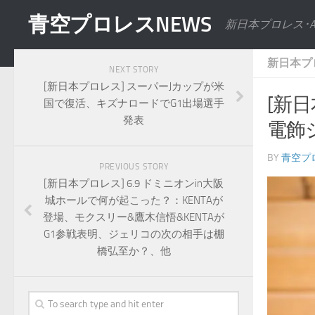
青空プロレスNEWS
新日本プロレス･
新日本プ
NEXT STORY
[新日本プロレス] スーパーJカップが米
[新
国で復活、キズナロードでG1出場選手
発表
電飾
BY
青空プ
PREVIOUS STORY
[新日本プロレス] 6.9 ドミニオンin大阪
城ホールで何が起こった？：KENTAが
登場、モクスリー&鷹木信悟&KENTAが
G1参戦表明、ジェリコの次の相手は棚
橋弘至か？、他