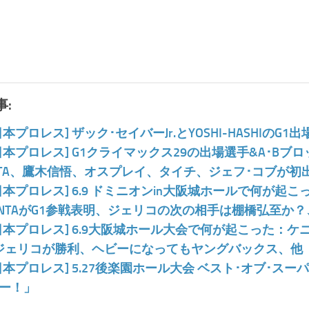
:
日本プロレス] ザック･セイバーJr.とYOSHI-HASHIの
日本プロレス] G1クライマックス29の出場選手&A･B
NTA、鷹木信悟、オスプレイ、タイチ、ジェフ･コブが初
日本プロレス] 6.9 ドミニオンin大阪城ホールで何が起
ENTAがG1参戦表明、ジェリコの次の相手は棚橋弘至か？
日本プロレス] 6.9大阪城ホール大会で何が起こった：ケ
ジェリコが勝利、ヘビーになってもヤングバックス、他
日本プロレス] 5.27後楽園ホール大会 ベスト･オブ･スーパー
ー！」