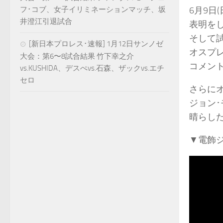
フ･コブ、女子イリミネーションマッチ、坂
6月9日
井澄江引退試合
表明を
そして試
[新日本プロレス･速報] 1月12日サンノゼ
オスプレ
大会：第6〜8試合結果 竹下幸之介
コメン
vs.KUSHIDA、デスぺvs.石森、ザックvs.エチ
セロ
さらに
ジョン･
晴らし
▼電飾