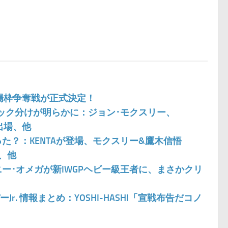
G1出場枠争奪戦が正式決定！
ブロック分けが明らかに：ジョン･モクスリー、
出場、他
こった？：KENTAが登場、モクスリー&鷹木信悟
、他
ニー･オメガが新IWGPヘビー級王者に、まさかクリ
Jr. 情報まとめ：YOSHI-HASHI「宣戦布告だコノ