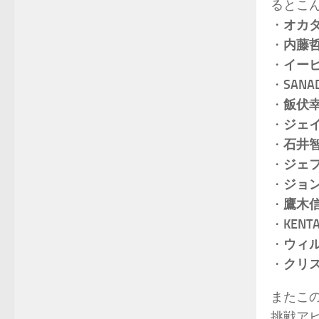
るとこ
・
オカ
・
内藤
・
イー
・
SANA
・
飯伏
・
ジェ
・
石井
・
ジェフ
・
ジョ
・
鷹木
・
KENT
・
ウィ
・
クリ
またこの
挑戦アピ