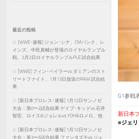
最近の投稿
[WWE･速報] ジョン･シナ、CMパンク、レ
インズ、中邑真輔が登場のロイヤルランブル
戦、2月2日ロイヤルランブルPLE 試合結果
[WWE] フィン･ベイラーvs.ダミアンのスト
リートファイト、1月13日放送のRAW 試合結
果
G1参
[新日本プロレス･速報] 1月12日サンノゼ
大会：第0〜2試合結果 ゲイブ･キッドvs.石井
新日本プロ
智宏、ロイス&ジョレルvs.YOH&ロメロ、他
■
ジェリ
[新日本プロレス･速報] 1月12日サンノゼ
大会：第3〜5試合結果 ファンタズモvs.ジェ