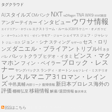
タグクラウド
NXT
AJスタイルズ
TNA
CMパンク
WK9
reDRagon
WWE殿堂
ウワサ情報
インタビュー
アンダーテイカー
エクストリーム・ルールズ2015
ケニー・オメガ
エイドリアン・ネヴィル
ケビ
ジェフ・ジャレッ
シェイマス
サモア・ジョー
ン・オーウェンス
サミ・ゼイン
セス・ロリ
ジョン・シナ
スティング
ト
ジム・ロス
セザーロ
ダニエル・ブライアン
トリプルH
ンズ
ネタ
ビンス・マク
バレットクラブ
ヒデオ・イタミ
バレ
ブロック・レス
マホン
フィン・ベイラー
ナー
ヤングバックス
ランディ・オートン
レイ・ミステリオ
ルセフ
レッスルマニア31
ロマン・レイン
ズ
新日本プロレス海外の
中邑真輔
復帰情報
内部リーク
評価
移籍情報
棚橋弘至
解雇/退団情報
飯伏幸太
RSS
はこちら
新日本プロレス WWE Tシャツ DVD