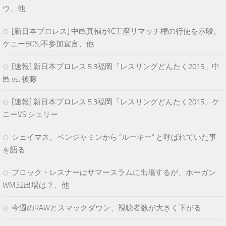
ウ、他
[新日本プロレス] 中邑真輔がIC王座リマッチ権の行使を示唆、
ケニーBOSJ不参加宣言、他
[速報] 新日本プロレス 5.3福岡「レスリングどんたく2015」中
邑 vs. 後藤
[速報] 新日本プロレス 5.3福岡「レスリングどんたく2015」ケ
ニーVS.シェリー
シェイマス、ベンジャミンから “ルーキー” と呼ばれていた事
を語る
ブロック・レスナーはサマースラムに出場するが、ホーガン
WM32出場は？、他
今週のRAWとスマックダウン、視聴者数が大きく下がる