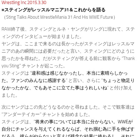
Wrestling Inc 2015.3.30
■
スティングがレッスルマニア31＆これからを語る
（Sting Talks About WrestleMania 31 And His WWE Future）
RAW終了後、スティングとルネ・ヤングがリングに現れて、ステ
ィングのインタビューが始まりました。
ヤングは、ここまで来るのは長かったがスティングはレッスルマ
ニアのあの瞬間には必要だったと言い、スティングにどのように
思ったかを尋ねた。だがスティングが答える前に観客から “Thank
you Sting” チャントが起こった。
スティングは “
違和感は感じなかったし、本当に素晴らしかっ
た。ファンのみんなに感謝する
” と言い、さらに “
ちょっと物足り
なかったかな、でもあそこに立てた事はうれしいね
” と付け加え
ました。
次にヤングはこの先どうなるのかと尋ねました。そこで観客達は
“アンダーテイカー” チャントを始めました。
スティングは、”
将来の事については本当に分からない。WWEが
自分にチャンスを与えてくれるならば、それ掴む為に手を伸ばす
だろう。彼らがやらないと言えば残念な結果に終わるし、それに