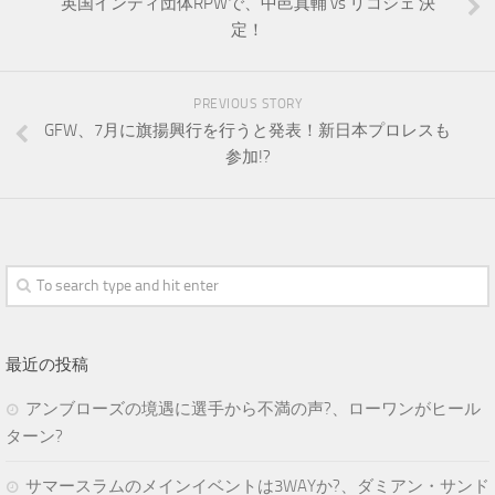
英国インディ団体RPWで、中邑真輔 vs リコシェ 決
定！
PREVIOUS STORY
GFW、7月に旗揚興行を行うと発表！新日本プロレスも
参加!?
最近の投稿
アンブローズの境遇に選手から不満の声?、ローワンがヒール
ターン?
サマースラムのメインイベントは3WAYか?、ダミアン・サンド