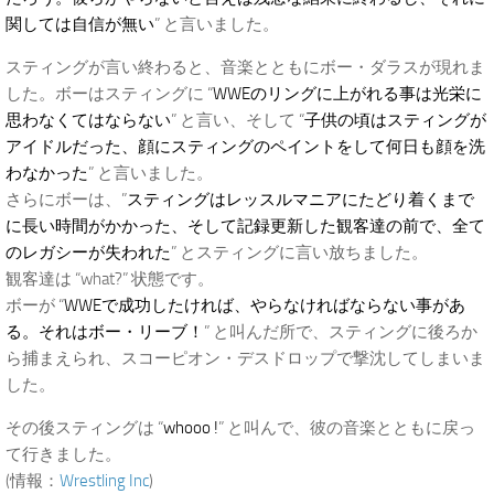
関しては自信が無い
” と言いました。
スティングが言い終わると、音楽とともにボー・ダラスが現れま
した。ボーはスティングに “
WWEのリングに上がれる事は光栄に
思わなくてはならない
” と言い、そして “
子供の頃はスティングが
アイドルだった、顔にスティングのペイントをして何日も顔を洗
わなかった
” と言いました。
さらにボーは、”
スティングはレッスルマニアにたどり着くまで
に長い時間がかかった、そして記録更新した観客達の前で、全て
のレガシーが失われた
” とスティングに言い放ちました。
観客達は “what?” 状態です。
ボーが “
WWEで成功したければ、やらなければならない事があ
る。それはボー・リーブ！
” と叫んだ所で、スティングに後ろか
ら捕まえられ、スコーピオン・デスドロップで撃沈してしまいま
した。
その後スティングは “
whooo !
” と叫んで、彼の音楽とともに戻っ
て行きました。
(情報：
Wrestling Inc
)