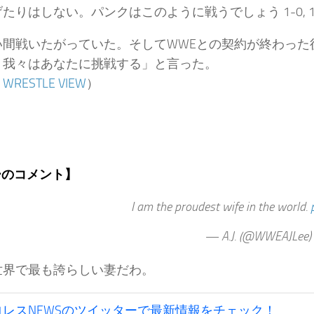
たりはしない。パンクはこのように戦うでしょう 1-0, 1-1
い間戦いたがっていた。そしてWWEとの契約が終わった
、我々はあなたに挑戦する」と言った。
：
WRESTLE VIEW
）
ーのコメント】
I am the proudest wife in the world.
— A.J. (@WWEAJLee)
世界で最も誇らしい妻だわ。
ロレスNEWSのツイッターで最新情報をチェック！