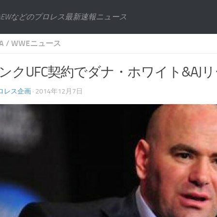
AEWなどのプロレス最新速報ニュース
A
/
WWEニュース
パンクUFC契約でダナ・ホワイト&AJ
ロレス企画
· 2014年12月7日