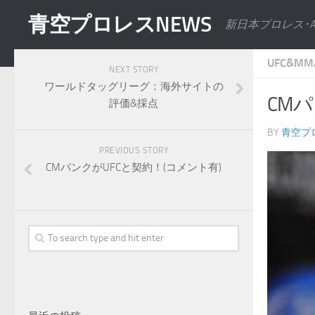
青空プロレスNEWS
新日本プロレス･
UFC&MM
NEXT STORY
ワールドタッグリーグ：海外サイトの
CM
評価&採点
BY
青空プ
PREVIOUS STORY
CMパンクがUFCと契約！(コメント有)