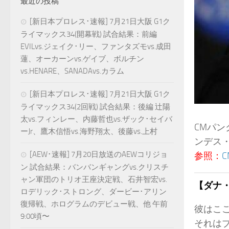
最近の投稿
[新日本プロレス･速報] 7月21日大阪 G1ク
ライマックス34(開幕戦) 試合結果：前編
EVILvs.ジェイク･リー、ファンタズモvs.成田
蓮、オーカーンvs.ゲイブ、ボルチン
vs.HENARE、SANADAvs.カラム
[新日本プロレス･速報] 7月21日大阪 G1ク
ライマックス34(2回戦) 試合結果：後編 辻陽
太vs.フィンレー、内藤哲也vs.ザック･セイバ
CMパン
ーJr、鷹木信悟vs.海野翔太、後藤vs.上村
ンデス
[AEW･速報] 7月20日放送のAEWコリジョ
参照：
ン 試合結果：バンバンギャングvs.クリスチ
ャン軍団のトリオ王座決定戦、石井智宏vs.
【ダナ
ロデリック･ストロング、ダービー･アリン
復帰戦、ホログラムのデビュー戦、他 午前
彼はこ
9:00頃〜
それは