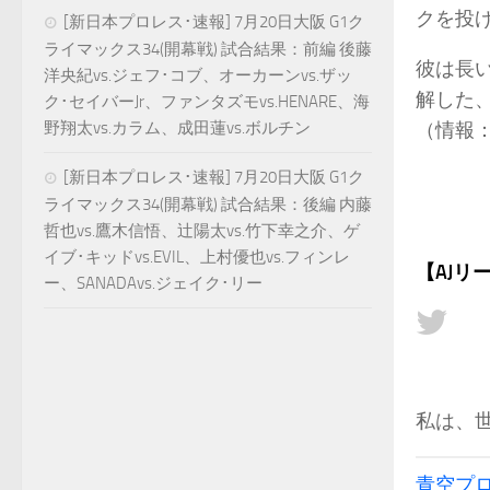
クを投げ
[新日本プロレス･速報] 7月20日大阪 G1ク
ライマックス34(開幕戦) 試合結果：前編 後藤
彼は長
洋央紀vs.ジェフ･コブ、オーカーンvs.ザッ
解した
ク･セイバーJr、ファンタズモvs.HENARE、海
野翔太vs.カラム、成田蓮vs.ボルチン
（情報
[新日本プロレス･速報] 7月20日大阪 G1ク
ライマックス34(開幕戦) 試合結果：後編 内藤
哲也vs.鷹木信悟、辻陽太vs.竹下幸之介、ゲ
イブ･キッドvs.EVIL、上村優也vs.フィンレ
【AJリ
ー、SANADAvs.ジェイク･リー
私は、
青空プ