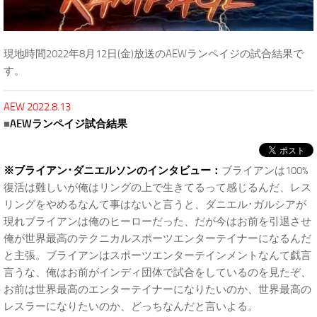
現地時間2022年8月12日(金)放送のAEWランペイジの試合結果で
す。
AEW 2022.8.13
■
AEWランペイジ試合結果
※ブライアン･ダニエルソンのインタビュー：
ブライアンは100%
復活は難しいが俺はリングの上で生きてるって感じるんだ、レス
リングをやめるなんて事はないと言うと、ダニエル･ガルシアが
現れブライアンは俺のヒーローだった、だが今はお前を引退させ
俺が世界最高のテクニカルスポーツエンターテイナーになるんだ
と主張。ブライアンはスポーツエンターテインメントなんて戯言
言うな、俺はお前がインディ団体で試合をしているのを見たぞ、
お前は世界最高のエンターテイナーになりたいのか、世界最高の
レスラーになりたいのか、どっちなんだと言いよる。