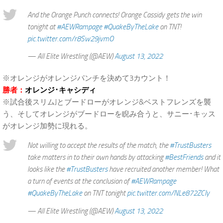
And the Orange Punch connects! Orange Cassidy gets the win
tonight at
#AEWRampage
#QuakeByTheLake
on TNT!
pic.twitter.com/r8Sw29jvmO
— All Elite Wrestling (@AEW)
August 13, 2022
※オレンジがオレンジパンチを決めて3カウント！
勝者：
オレンジ･キャシディ
※試合後スリムJとブードローがオレンジ&ベストフレンズを襲
う、そしてオレンジがブードローを睨み合うと、サニー･キッス
がオレンジ加勢に現れる。
Not willing to accept the results of the match, the
#TrustBusters
take matters in to their own hands by attacking
#BestFriends
and it
looks like the
#TrustBusters
have recruited another member! What
a turn of events at the conclusion of
#AEWRampage
#QuakeByTheLake
on TNT tonight
pic.twitter.com/NLe872ZCIy
— All Elite Wrestling (@AEW)
August 13, 2022