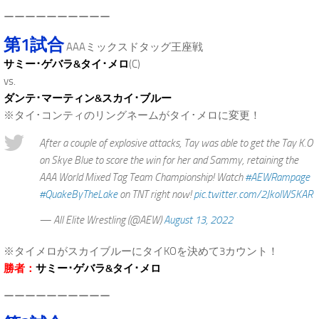
ーーーーーーーーーー
第1試合
AAAミックスドタッグ王座戦
サミー･ゲバラ&タイ･メロ
(C)
vs.
ダンテ･マーティン&スカイ･ブルー
※タイ･コンティのリングネームがタイ･メロに変更！
After a couple of explosive attacks, Tay was able to get the Tay K.O
on Skye Blue to score the win for her and Sammy, retaining the
AAA World Mixed Tag Team Championship! Watch
#AEWRampage
#QuakeByTheLake
on TNT right now!
pic.twitter.com/2JkolWSKAR
— All Elite Wrestling (@AEW)
August 13, 2022
※タイメロがスカイブルーにタイKOを決めて3カウント！
勝者：
サミー･ゲバラ&タイ･メロ
ーーーーーーーーーー