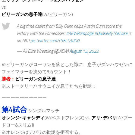
vs.
ビリーガンの息子達
(W/ビリーガン)
A big time assist from Billy Gunn helps Austin Gunn score the
victory with the Fameasser!
#AEWRampage
#QuakeByTheLake
is
on TNT!
pic.twitter.com/cSFLtztdO0
— All Elite Wrestling (@AEW)
August 13, 2022
※ビリーガンがローワンを落とした隙に、息子がダンハウゼンに
フェイマサーを決めて3カウント！
勝者：
ビリーガンの息子達
※ストークリーハサウェイが息子たちを勧誘！
ーーーーーーーーーー
第4試合
シングルマッチ
オレンジ･キャシディ
(W/ベストフレンズ) vs.
アリ･デバリ
(W/ブー
ドロー&スリムJ)
※オレンジはデバリの勧誘を拒否する。