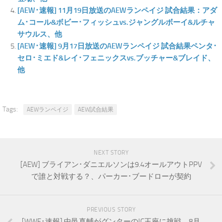
[AEW･速報] 11月19日放送のAEWランペイジ 試合結果：アダ
ム･コール&ボビー･フィッシュvs.ジャングルボーイ&ルチャ
サウルス、他
[AEW･速報] 9月17日放送のAEWランペイジ 試合結果ペンタ･
セロ･ミエド&レイ･フェニックスvs.ブッチャー&ブレイド、
他
Tags:
AEWランペイジ
AEW試合結果
NEXT STORY
[AEW] ブライアン･ダニエルソンは9.4オールアウトPPV
で誰と対戦する？、パーカー･ブードローが契約
PREVIOUS STORY
[WWE･速報] 中邑真輔がグンターのIC王座に挑戦、8月