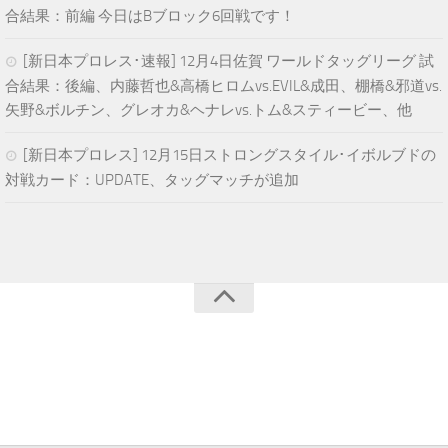
合結果：前編 今日はBブロック6回戦です！
[新日本プロレス･速報] 12月4日佐賀 ワールドタッグリーグ 試
合結果：後編、内藤哲也&高橋ヒロムvs.EVIL&成田、棚橋&邪道vs.
矢野&ボルチン、グレオカ&ヘナレvs.トム&スティービー、他
[新日本プロレス] 12月15日ストロングスタイル･イボルブドの
対戦カード：UPDATE、タッグマッチが追加
青空プロレスNEWS © 2024. All Rights Reserved.