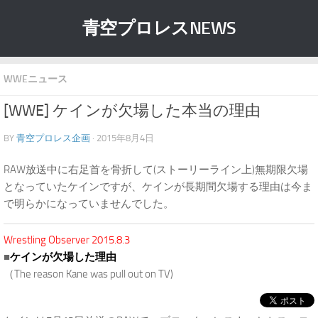
青空プロレスNEWS
WWEニュース
[WWE] ケインが欠場した本当の理由
BY
青空プロレス企画
· 2015年8月4日
RAW放送中に右足首を骨折して(ストーリーライン上)無期限欠場
となっていたケインですが、ケインが長期間欠場する理由は今ま
で明らかになっていませんでした。
Wrestling Observer 2015.8.3
■
ケインが欠場した理由
（The reason Kane was pull out on TV)