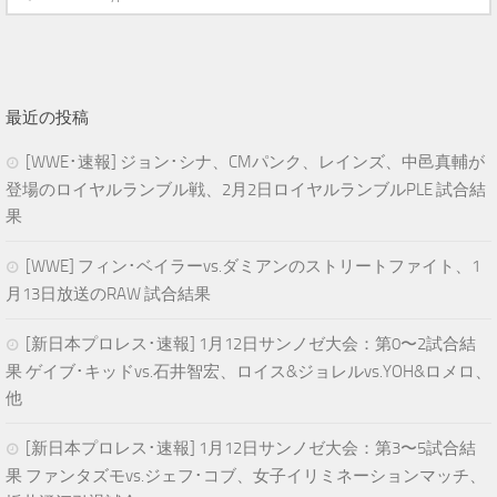
最近の投稿
[WWE･速報] ジョン･シナ、CMパンク、レインズ、中邑真輔が
登場のロイヤルランブル戦、2月2日ロイヤルランブルPLE 試合結
果
[WWE] フィン･ベイラーvs.ダミアンのストリートファイト、1
月13日放送のRAW 試合結果
[新日本プロレス･速報] 1月12日サンノゼ大会：第0〜2試合結
果 ゲイブ･キッドvs.石井智宏、ロイス&ジョレルvs.YOH&ロメロ、
他
[新日本プロレス･速報] 1月12日サンノゼ大会：第3〜5試合結
果 ファンタズモvs.ジェフ･コブ、女子イリミネーションマッチ、