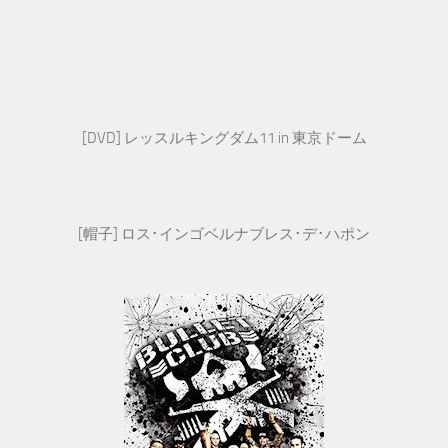
[DVD] レッスルキングダム11 in 東京ドーム
[帽子] ロス･インゴベルナブレス･デ･ハポン