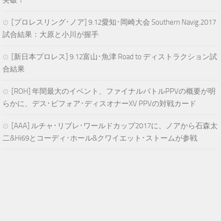
[プロレスリング･ノア] 9.12愛知･岡崎大会 Southern Navig.2017
試合結果：大原と小川が握手
[新日本プロレス] 9.12富山･魚津 Road to ディストラクション試
合結果
[ROH] 年間最大のイベント、ファイナルバトルPPVの概要が明
らかに、デス･ビフォア･ディスオナーXV PPVの対戦カード
[AAA] ルチャ･リブレ･ワールドカップ2017に、ノアから石森太
二&Hi69とコーディ･ホール&クワイエット･ストームが参戦