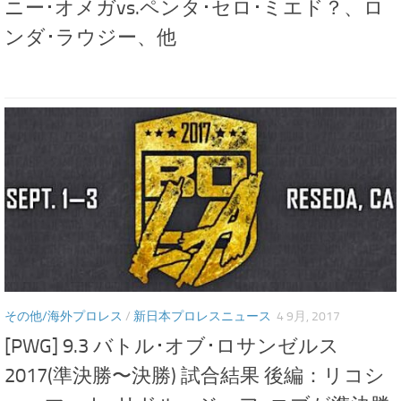
ニー･オメガvs.ペンタ･セロ･ミエド？、ロ
ンダ･ラウジー、他
その他/海外プロレス
/
新日本プロレスニュース
4 9月, 2017
[PWG] 9.3 バトル･オブ･ロサンゼルス
2017(準決勝〜決勝) 試合結果 後編：リコシ