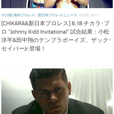
その他/海外プロレス
/
新日本プロレスニュース
19 6月, 2017
[CHIKARA&新日本プロレス] 6.18 チカラ･プ
ロ “Johnny Kidd Invitational” 試合結果：小松
洋平&田中翔のテンプラボーイズ、ザック･
セイバーJr.登場！