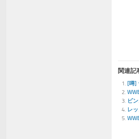
関連記事
[噂
WW
ビン
レッ
WW