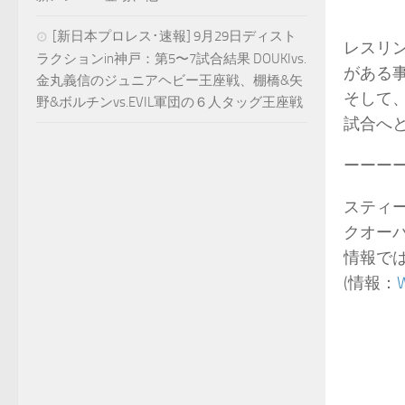
[新日本プロレス･速報] 9月29日ディスト
レスリン
ラクションin神戸：第5〜7試合結果 DOUKIvs.
がある
金丸義信のジュニアヘビー王座戦、棚橋&矢
そして
野&ボルチンvs.EVIL軍団の６人タッグ王座戦
試合へ
ーーー
スティー
クオー
情報で
(情報：
W