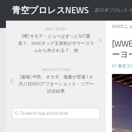
青空プロレスNEWS
新日本プロレス･
WWEニ
NEXT STORY
[噂] サモア・ジョーはずっとNXT要
[WW
員？、WWEタッグ王座戦がサマースラ
ムから外される？、他
ーヨ
BY
青空プ
PREVIOUS STORY
[速報] 中邑、オカダ、後藤が登場！8
月21日ROHアフターショック・ツアー
試合結果