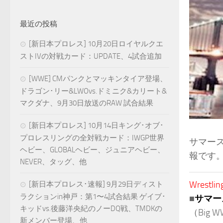
最近の投稿
[新日本プロレス] 10月20日ロイヤルクエ
ストIVの対戦カード：UPDATE、4試合追加
[WWE] CMパンクとマッキンタイア登場、
ドラゴン･リー&LWOvs.ドミニク&カリート&
マクダナ、9月30日放送のRAW 試合結果
[新日本プロレス] 10月14日キング･オブ･
プロレスリングの全対戦カード：IWGP世界
サマー
ヘビー、GLOBALヘビー、ジュニアヘビー、
報です
NEVER、タッグ、他
Wrestlin
[新日本プロレス･速報] 9月29日ディスト
ラクションin神戸：第1〜4試合結果 ゲイブ･
■
サマー
キッドvs.後藤洋央紀のノーDQ戦、TMDKの
（Big WW
新メンバー登場、他