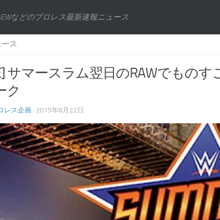
AEWなどのプロレス最新速報ニュース
ュース
E] サマースラム翌日のRAWでものす
ーク
ロレス企画
· 2015年8月22日