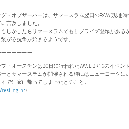
グ・オブザーバーは、サマースラム翌日のRAW(現地時間2
事に言及しました。
、もしかしたらサマースラムでもサプライズ登場があるか
と繋がる抗争が始まるようです。
ーーーーーーー
ブ・オースチンは20日に行われたWWE 2K16のイベ
バーとサマースラムが開催される時にはニューヨークに
はすでに家に帰ってしまったとのこと。
restling Inc
)