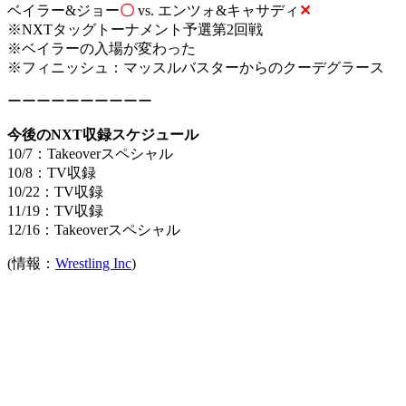
ベイラー&ジョー
〇
vs.
エンツォ&キャサディ
✕
※NXTタッグトーナメント予選第2回戦
※ベイラーの入場が変わった
※フィニッシュ：マッスルバスターからのクーデグラース
ーーーーーーーーーー
今後のNXT収録スケジュール
10/7：Takeoverスペシャル
10/8：TV収録
10/22：TV収録
11/19：TV収録
12/16：Takeoverスペシャル
(情報：
Wrestling Inc
)