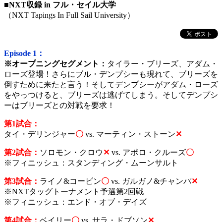
■
NXT収録 in フル・セイル大学
（NXT Tapings In Full Sail University）
Episode 1：
※オープニングセグメント：
タイラー・ブリーズ、アダム・
ローズ登場！さらにブル・デンプシーも現れて、ブリーズを
倒すために来たと言う！そしてデンプシーがアダム・ローズ
をやっつけると、ブリーズは逃げてしまう。そしてデンプシ
ーはブリーズとの対戦を要求！
第1試合：
タイ・デリンジャー
〇
vs.
マーティン・ストーン
✕
第2試合：
ソロモン・クロウ
✕
vs.
アポロ・クルーズ
〇
※フィニッシュ：スタンディング・ムーンサルト
第3試合：
ライノ&コービン
〇
vs.
ガルガノ&チャンパ
✕
※NXTタッグトーナメント予選第2回戦
※フィニッシュ：エンド・オブ・デイズ
第4試合：
ベイリー
〇
vs.
サラ・ドブソン
✕