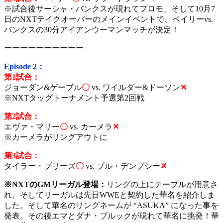
※試合後サーシャ・バンクスが現れてプロモ、そして10月7
日のNXTテイクオーバーのメインイベントで、ベイリーvs.
バンクスの30分アイアンウーマンマッチが決定！
ーーーーーーーーーー
Episode 2：
第1試合：
ジョーダン&ゲーブル
〇
vs.
ワイルダー&ドーソン
✕
※NXTタッグトーナメント予選第2回戦
第2試合：
エヴァ・マリー
〇
vs.
カーメラ
✕
※カーメラがリングアウトに
第3試合：
タイラー・ブリーズ
〇
vs.
ブル・デンプシー
✕
※NXTのGMリーガル登場：
リングの上にテーブルが用意さ
れ、そしてリーガルは先日WWEと契約した華名を紹介しま
した。そして華名のリングネームが “ASUKA” になった事を
発表。その後エマとダナ・ブルックが現れて華名に挑発！華