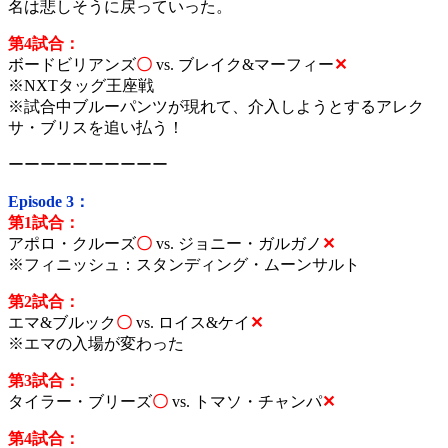
名は悲しそうに戻っていった。
第4試合：
ボードビリアンズ
〇
vs.
ブレイク&マーフィー
✕
※NXTタッグ王座戦
※試合中ブルーパンツが現れて、介入しようとするアレク
サ・ブリスを追い払う！
ーーーーーーーーーー
Episode 3：
第1試合：
アポロ・クルーズ
〇
vs.
ジョニー・ガルガノ
✕
※フィニッシュ：スタンディング・ムーンサルト
第2試合：
エマ&ブルック
〇
vs.
ロイス&ケイ
✕
※エマの入場が変わった
第3試合：
タイラー・ブリーズ
〇
vs.
トマソ・チャンパ
✕
第4試合：