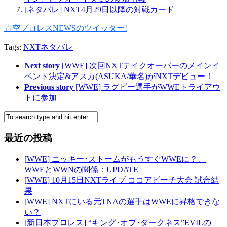
[ネタバレ] NXT4月29日以降の対戦カード
青空プロレスNEWSのツイッター!
Tags:
NXT
ネタバレ
Next story
[WWE] 次回NXTテイクオーバーのメインイ
ベント決定&アスカ(ASUKA/華名)がNXTデビュー！
Previous story
[WWE] ラグビー選手がWWEトライアウ
トに参加
最近の投稿
[WWE] ニッキー･ストームがもうすぐWWEに？、
WWEとWWNの関係：UPDATE
[WWE] 10月15日NXTライブ ココアビーチ大会 試合結
果
[WWE] NXTにいる元TNAの選手はWWEに昇格できな
い？
[新日本プロレス] “キング･オブ･ダークネス”EVILの