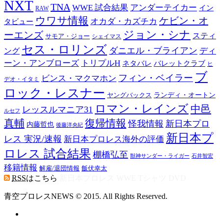
NXT
TNA
WWE 試合結果
アンダーテイカー
イン
RAW
ウワサ情報
ケビン・オ
オカダ・カズチカ
タビュー
ジョン・シナ
ーエンズ
スティ
サモア・ジョー
シェイマス
セス・ロリンズ
ダニエル・ブライアン
ディ
ング
ーン・アンブローズ
トリプルH
バレットクラブ
ネタバレ
ヒ
ブ
フィン・ベイラー
ビンス・マクマホン
デオ・イタミ
ロック・レスナー
ヤングバックス
ランディ・オートン
ロマン・レインズ
中邑
レッスルマニア31
ルセフ
真輔
復帰情報
怪我情報
新日本プロ
内藤哲也
後藤洋央紀
新日本プ
レス 実況/速報
新日本プロレス海外の評価
ロレス 試合結果
棚橋弘至
獣神サンダー・ライガー
石井智宏
移籍情報
解雇/退団情報
飯伏幸太
RSS
はこちら
新日本プロレス WWE Tシャツ DVD
青空プロレスNEWS © 2015. All Rights Reserved.