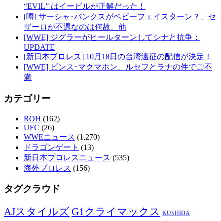
“EVIL” はイービルが正解だった！
[噂] サーシャ･バンクスがベビーフェイスターン？、セ
ザーロが不遇なのは何故、他
[WWE] ジグラーがヒールターンしてシナと抗争：
UPDATE
[新日本プロレス] 10月18日の台湾遠征の配信が決定！
[WWE] ビンス･マクマホン、ルセフとラナの件でご不
満
カテゴリー
ROH
(162)
UFC
(26)
WWEニュース
(1,270)
ドラゴンゲート
(13)
新日本プロレスニュース
(535)
海外プロレス
(156)
タグクラウド
AJスタイルズ
G1クライマックス
KUSHIDA