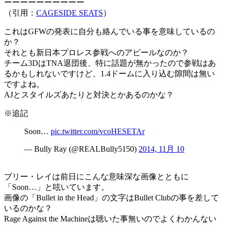
ーーーーーーーーーー
（引用：
CAGESIDE SEATS
）
これはGFWの発表に自分も絡んでいる事を意味しているの
か？
それとも新日本プロレス参戦へのアピールなのか？
チーム3DはTNA退団後、特に話題が無かったので参戦はあ
るかもしれないですけど、1.4ドームに入り込む隙間は無い
ですよね。
AJとスタイルズあたりと対決とかあるのかな？
※追記
Soon…
pic.twitter.com/vcoHESETAr
— Bully Ray (@REALBully5150)
2014, 11月 10
ブリー・レイは前日にこんな意味深な画像とともに
「Soon…」と呟いています。
画像の「Bullet in the Head」の文字はBullet Clubの事を差して
いるのかな？
Rage Against the Machineは聴いた事無いのでよくわかんない