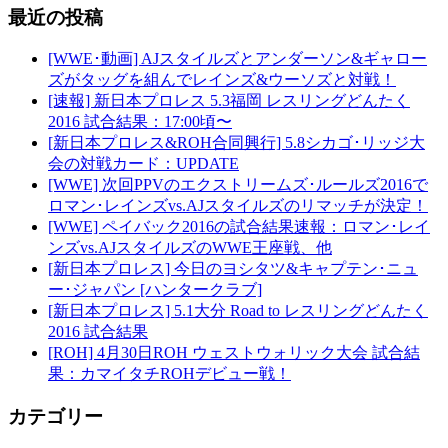
最近の投稿
[WWE･動画] AJスタイルズとアンダーソン&ギャロー
ズがタッグを組んでレインズ&ウーソズと対戦！
[速報] 新日本プロレス 5.3福岡 レスリングどんたく
2016 試合結果：17:00頃〜
[新日本プロレス&ROH合同興行] 5.8シカゴ･リッジ大
会の対戦カード：UPDATE
[WWE] 次回PPVのエクストリームズ･ルールズ2016で
ロマン･レインズvs.AJスタイルズのリマッチが決定！
[WWE] ペイバック2016の試合結果速報：ロマン･レイ
ンズvs.AJスタイルズのWWE王座戦、他
[新日本プロレス] 今日のヨシタツ&キャプテン･ニュ
ー･ジャパン [ハンタークラブ]
[新日本プロレス] 5.1大分 Road to レスリングどんたく
2016 試合結果
[ROH] 4月30日ROH ウェストウォリック大会 試合結
果：カマイタチROHデビュー戦！
カテゴリー