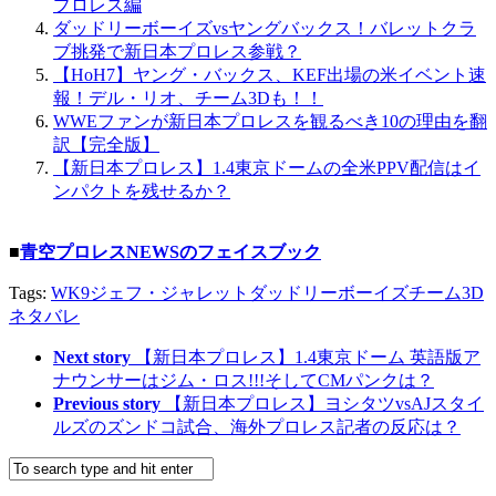
プロレス編
ダッドリーボーイズvsヤングバックス！バレットクラ
ブ挑発で新日本プロレス参戦？
【HoH7】ヤング・バックス、KEF出場の米イベント速
報！デル・リオ、チーム3Dも！！
WWEファンが新日本プロレスを観るべき10の理由を翻
訳【完全版】
【新日本プロレス】1.4東京ドームの全米PPV配信はイ
ンパクトを残せるか？
■
青空プロレスNEWSのフェイスブック
Tags:
WK9
ジェフ・ジャレット
ダッドリーボーイズ
チーム3D
ネタバレ
Next story
【新日本プロレス】1.4東京ドーム 英語版ア
ナウンサーはジム・ロス!!!そしてCMパンクは？
Previous story
【新日本プロレス】ヨシタツvsAJスタイ
ルズのズンドコ試合、海外プロレス記者の反応は？