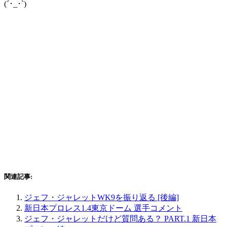
(´･_･`)
関連記事:
ジェフ・ジャレットWK9を振り返る [後編]
新日本プロレス1.4東京ドーム 選手コメント
ジェフ・ジャレットだけど質問ある？ PART.1 新日本