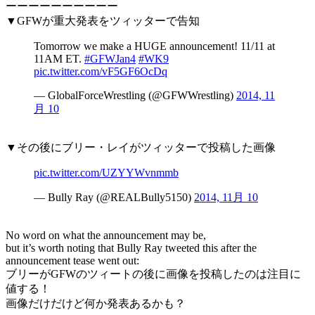
ーーーーーーーーーー
▼GFWが重大発表をツィッターで告知
Tomorrow we make a HUGE announcement! 11/11 at
11AM ET.
#GFWJan4
#WK9
pic.twitter.com/vF5GF6OcDq
— GlobalForceWrestling (@GFWWrestling)
2014, 11
月 10
▼その後にブリー・レイがツィッターで投稿した画像
pic.twitter.com/UZYYWvnmmb
— Bully Ray (@REALBully5150)
2014, 11月 10
No word on what the announcement may be,
but it’s worth noting that Bully Ray tweeted this after the
announcement tease went out:
ブリーがGFWのツィートの後に画像を投稿したのは注目に
値する！
画像だけだけど何か発表あるかも？