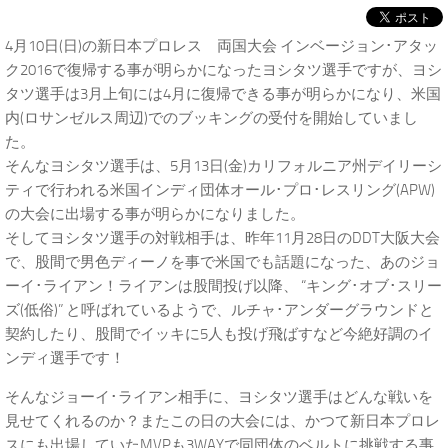
4月10日(日)の新日本プロレス 両国大会 インベージョン･アタッ
ク2016で復帰する事が明らかになったヨシタツ選手ですが、ヨシ
タツ選手は3月上旬には4月に復帰できる事が明らかになり、米国
内(ロサンゼルス周辺)でのブッキングの受付を開始していまし
た。
そんなヨシタツ選手は、5月13日(金)カリフォルニア州デイリーシ
ティで行われる米国インディ団体オール･プロ･レスリング(APW)
の大会に出場する事が明らかになりました。
そしてヨシタツ選手の対戦相手は、昨年11月28日のDDT大阪大会
で、股間で男色ディーノを事で米国でも話題になった、あのジョ
ーイ･ライアン！ライアンは股間投げ以降、 “キング･オブ･スリー
ズ(低俗)” と呼ばれているようで、ルチャ･アンダーグラウンドと
契約したり、股間でイッキに5人も投げ飛ばすなど今絶好調のイ
ンディ選手です！
そんなジョーイ･ライアン相手に、ヨシタツ選手はどんな戦いを
見せてくれるのか？またこの日の大会には、かつて新日本プロレ
スにも出場していたMVPも3WAYで同団体のベルトに挑戦する事