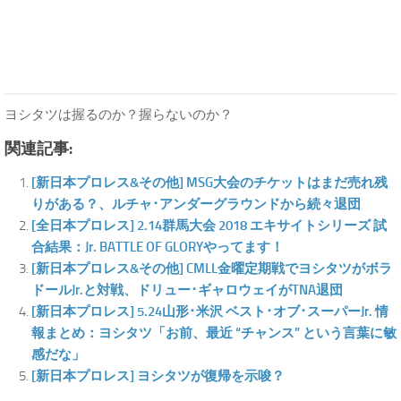
ヨシタツは握るのか？握らないのか？
関連記事:
[新日本プロレス&その他] MSG大会のチケットはまだ売れ残
りがある？、ルチャ･アンダーグラウンドから続々退団
[全日本プロレス] 2.14群馬大会 2018 エキサイトシリーズ 試
合結果：Jr. BATTLE OF GLORYやってます！
[新日本プロレス&その他] CMLL金曜定期戦でヨシタツがボラ
ドールJr.と対戦、ドリュー･ギャロウェイがTNA退団
[新日本プロレス] 5.24山形･米沢 ベスト･オブ･スーパーJr. 情
報まとめ：ヨシタツ「お前、最近 “チャンス” という言葉に敏
感だな」
[新日本プロレス] ヨシタツが復帰を示唆？