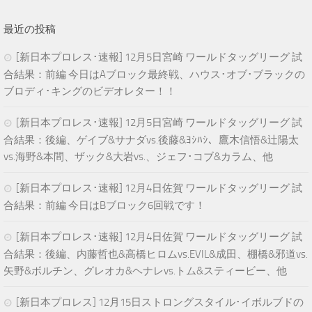
最近の投稿
[新日本プロレス･速報] 12月5日宮崎 ワールドタッグリーグ 試
合結果：前編 今日はAブロック最終戦、ハウス･オブ･ブラックの
ブロディ･キングのビデオレター！！
[新日本プロレス･速報] 12月5日宮崎 ワールドタッグリーグ 試
合結果：後編、ゲイブ&サナダvs.後藤&ﾖｼﾊｼ、鷹木信悟&辻陽太
vs.海野&本間、ザック&大岩vs.、ジェフ･コブ&カラム、他
[新日本プロレス･速報] 12月4日佐賀 ワールドタッグリーグ 試
合結果：前編 今日はBブロック6回戦です！
[新日本プロレス･速報] 12月4日佐賀 ワールドタッグリーグ 試
合結果：後編、内藤哲也&高橋ヒロムvs.EVIL&成田、棚橋&邪道vs.
矢野&ボルチン、グレオカ&ヘナレvs.トム&スティービー、他
[新日本プロレス] 12月15日ストロングスタイル･イボルブドの