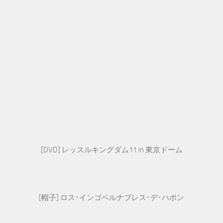
[DVD] レッスルキングダム11 in 東京ドーム
[帽子] ロス･インゴベルナブレス･デ･ハポン