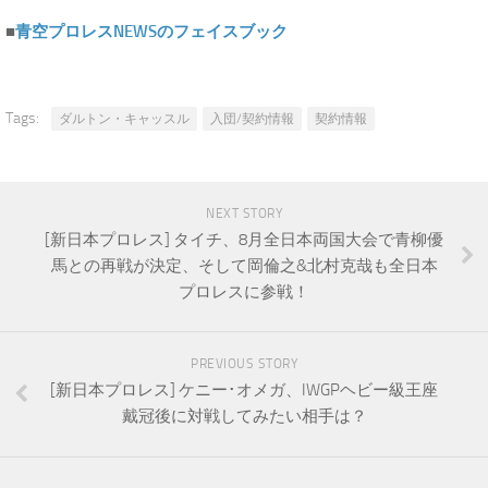
■
青空プロレスNEWSのフェイスブック
Tags:
ダルトン・キャッスル
入団/契約情報
契約情報
NEXT STORY
[新日本プロレス] タイチ、8月全日本両国大会で青柳優
馬との再戦が決定、そして岡倫之&北村克哉も全日本
プロレスに参戦！
PREVIOUS STORY
[新日本プロレス] ケニー･オメガ、IWGPヘビー級王座
戴冠後に対戦してみたい相手は？