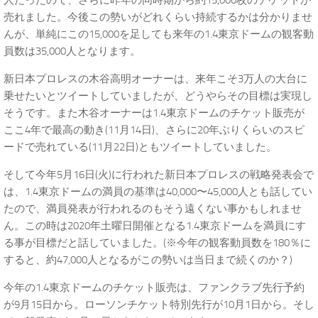
人だったので、さらに昨年の同時期から約15,000枚のチケットが
売れました。今後この勢いがどれくらい持続するかは分かりませ
んが、単純にこの15,000を足しても来年の1.4東京ドームの観客動
員数は35,000人となります。
新日本プロレスの木谷高明オーナーは、来年こそ3万人の大台に
乗せたいとツイートしていましたが、どうやらその目標は実現し
そうです。また木谷オーナーは1.4東京ドームのチケット販売が
ここ4年で最高の動き(11月14日)、さらに20年ぶりくらいのスピ
ードで売れている(11月22日)ともツイートしていました。
そして今年5月16日(火)に行われた新日本プロレスの戦略発表会で
は、1.4東京ドームの満員の基準は40,000〜45,000人とも話してい
たので、満員発表が行われるのもそう遠くない事かもしれませ
ん。この時は2020年土曜日開催となる1.4東京ドームを満員にす
る事が目標だと話していました。(※今年の観客動員数を180％に
すると、約47,000人となるがこの勢いは当日まで続くのか？)
今年の1.4東京ドームのチケット販売は、ファンクラブ先行予約
が9月15日から。ローソンチケット特別先行が10月1日から。そし