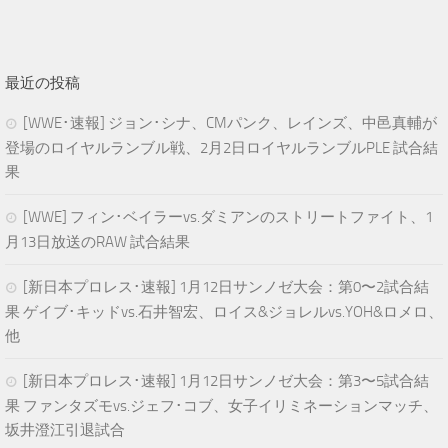
最近の投稿
[WWE･速報] ジョン･シナ、CMパンク、レインズ、中邑真輔が
登場のロイヤルランブル戦、2月2日ロイヤルランブルPLE 試合結
果
[WWE] フィン･ベイラーvs.ダミアンのストリートファイト、1
月13日放送のRAW 試合結果
[新日本プロレス･速報] 1月12日サンノゼ大会：第0〜2試合結
果 ゲイブ･キッドvs.石井智宏、ロイス&ジョレルvs.YOH&ロメロ、
他
[新日本プロレス･速報] 1月12日サンノゼ大会：第3〜5試合結
果 ファンタズモvs.ジェフ･コブ、女子イリミネーションマッチ、
坂井澄江引退試合