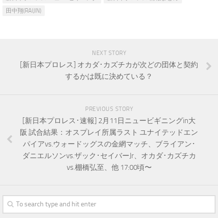
田中翔(RAIJIN)
NEXT STORY
[新日本プロレス] オカダ･カズチカが次どの団体と契約
するかは既に決めている？
PREVIOUS STORY
[新日本プロレス･速報] 2月11日ニュービギニングin大
阪 試合結果：オスプレイ所属ラスト ユナイテッドエン
パイアvs.ウォードッグスの金網マッチ、ブライアン･
ダニエルソンvs.ザック･セイバーJr、オカダ･カズチカ
vs.棚橋弘至、他 17:00頃〜