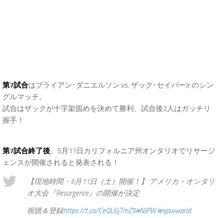
.
第7試合
はブライアン･ダニエルソン vs. ザック･セイバーJr.のシン
グルマッチ。
試合はザックが十字架固めを決めて勝利、試合後2人はガッチリ
握手！
.
第7試合終了後
、5月11日カリフォルニア州オンタリオでリサージ
ェンスが開催されると発表される！
【現地時間・5月11日（土）開催！】 アメリカ・オンタリ
オ大会『Resurgence』の開催が決定
視聴＆登録
https://t.co/CeQLGjTmZ5
#NJPW
#njpwworld