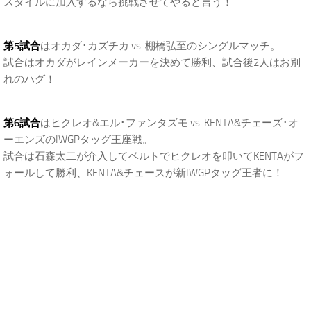
スタイルに加入するなら挑戦させてやると言う！
.
第5試合
はオカダ･カズチカ vs. 棚橋弘至のシングルマッチ。
試合はオカダがレインメーカーを決めて勝利、試合後2人はお別
れのハグ！
.
第6試合
はヒクレオ&エル･ファンタズモ vs. KENTA&チェーズ･オ
ーエンズのIWGPタッグ王座戦。
試合は石森太二が介入してベルトでヒクレオを叩いてKENTAがフ
ォールして勝利、KENTA&チェースが新IWGPタッグ王者に！
.