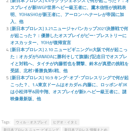
[新日本プロレス] 4.4サクラジェネシスで何が起こった？：オ
スプレイが新IWGP世界ヘビー級王者に、鷹木信悟が挑戦表
明、YOH&SHOが新王者に、アーロン･ヘナーレが帝国に加
入、他
[新日本プロレス] 3.21ニュージャパンカップ2021決勝戦で何
が起こった？：優勝したオスプレイがビー･プレストリーに
オスカッター、YOHが復帰宣言
[新日本プロレス] 2.10 ニュービギニングin大阪で何が起こっ
た：オカダがSANADAに勝利そして旗揚げ記念日でオスプレ
イと対戦へ、タイチが内藤哲也を襲撃、鈴木が真壁の挑戦を
受諾、北村7番勝負第6戦、他
[新日本プロレス] 10.9 キング･オブ･プロレスリングで何が起
こった？、1.4東京ドームはオカダvs.内藤に、ロッポンギ3K
は小松洋平&田中翔、オスプレイが新Jr.ヘビー級王者に、謎
映像最新版、他
Tags:
ウィル・オスプレイ
ヒデオ・イタミ
新日本プロレス ニュー･ビギニング
新日本プロレス 情報まとめ