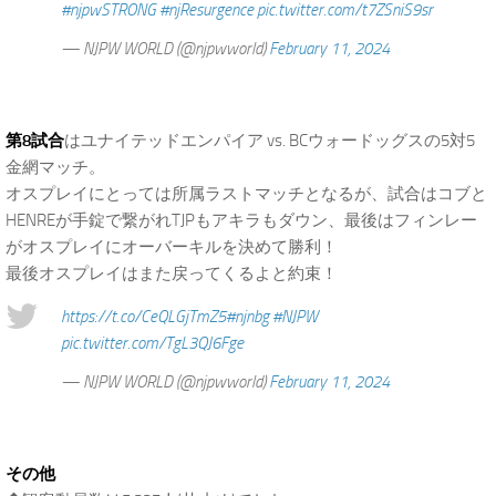
#njpwSTRONG
#njResurgence
pic.twitter.com/t7ZSniS9sr
— NJPW WORLD (@njpwworld)
February 11, 2024
.
第8試合
はユナイテッドエンパイア vs. BCウォードッグスの5対5
金網マッチ。
オスプレイにとっては所属ラストマッチとなるが、試合はコブと
HENREが手錠で繋がれTJPもアキラもダウン、最後はフィンレー
がオスプレイにオーバーキルを決めて勝利！
最後オスプレイはまた戻ってくるよと約束！
https://t.co/CeQLGjTmZ5
#njnbg
#NJPW
pic.twitter.com/TgL3QJ6Fge
— NJPW WORLD (@njpwworld)
February 11, 2024
.
その他