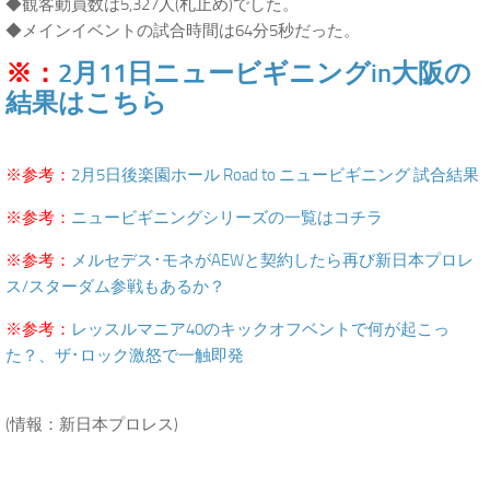
◆観客動員数は5,327人(札止め)でした。
◆メインイベントの試合時間は64分5秒だった。
※：
2月11日ニュービギニングin大阪の
結果はこちら
.
※参考：
2月5日後楽園ホール Road to ニュービギニング 試合結果
※参考：
ニュービギニングシリーズの一覧はコチラ
※参考：
メルセデス･モネがAEWと契約したら再び新日本プロレ
ス/スターダム参戦もあるか？
※参考：
レッスルマニア40のキックオフベントで何が起こっ
た？、ザ･ロック激怒で一触即発
.
(情報：新日本プロレス)
.