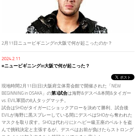
2月11日ニュービギニングin大阪で何が起こったのか？
2024.2.11
■
ニュービギニングin大阪で何が起こった？
現地時間2月11日(日)大阪府立体育会館で開催された「NEW
BEGINNING in OSAKA」の
第3試合
は海野&デスペ&本間&タイガー
vs. EVIL軍団の8人タッグマッチ。
試合はSHOがタイガーにショックアローを決めて勝利、試合後
EVILが海野に黒スプレーしている間にデスペはSHOから奪われた
マスクを取り戻す。SHOは代わりにJr.ヘビー級王座のベルトを盗
んで挑戦決定と主張するが、デスペはお前が負けたらストロング