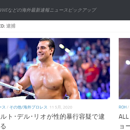
WWEなどの海外最新速報ニュースピックアップ
ED:
逮捕
ース
/
その他/海外プロレス
11 5月, 2020
ROH
/
ルト･デル･リオが性的暴行容疑で逮
AL
れる
ョ