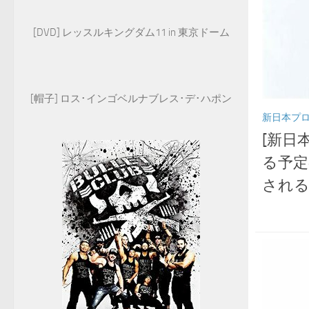
[DVD] レッスルキングダム11 in 東京ドーム
[帽子] ロス･インゴベルナブレス･デ･ハポン
新日本プ
[新日
る予定
され