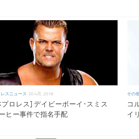
ロレスニュース
20 4月, 2018
その
本プロレス] デイビーボーイ･スミス
コ
、コーヒー事件で指名手配
イリ