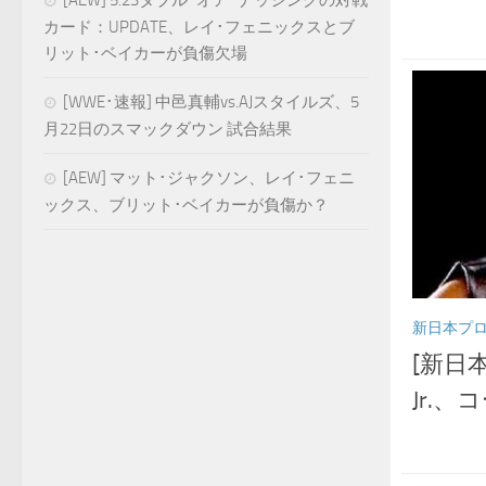
[AEW] 5.23ダブル･オア･ナッシングの対戦
カード：UPDATE、レイ･フェニックスとブ
リット･ベイカーが負傷欠場
[WWE･速報] 中邑真輔vs.AJスタイルズ、5
月22日のスマックダウン 試合結果
[AEW] マット･ジャクソン、レイ･フェニ
ックス、ブリット･ベイカーが負傷か？
新日本プ
[新日
Jr.