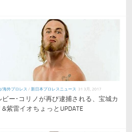
他/海外プロレス
/
新日本プロレスニュース
31 3月, 2017
ルビー･コリノが再び逮捕される、宝城カ
&紫雷イオちょっとUPDATE