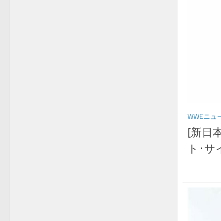
WWEニュ
[新日
ト･サ