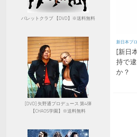
バレットクラブ 【DVD】※送料無料
新日本プ
[新日
持で逮
か？
[DVD] 矢野通プロデュース 第4弾
【CHAOS学園】※送料無料