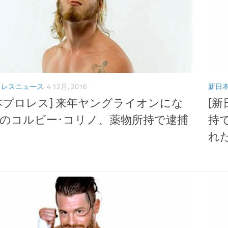
ロレスニュース
4 12月, 2016
新日
本プロレス] 来年ヤングライオンにな
[
のコルビー･コリノ、薬物所持で逮捕
持
る
れ