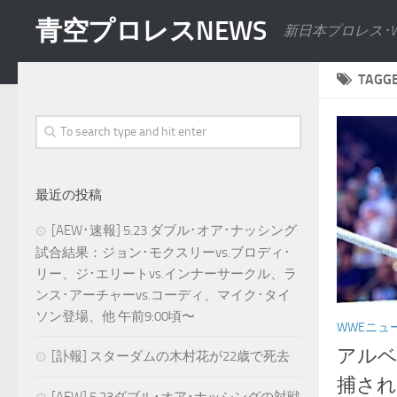
青空プロレスNEWS
新日本プロレス･
TAGG
最近の投稿
[AEW･速報] 5.23 ダブル･オア･ナッシング
試合結果：ジョン･モクスリーvs.ブロディ･
リー、ジ･エリートvs.インナーサークル、ラ
ンス･アーチャーvs.コーディ、マイク･タイ
ソン登場、他 午前9:00頃〜
WWEニュ
アルベ
[訃報] スターダムの木村花が22歳で死去
捕さ