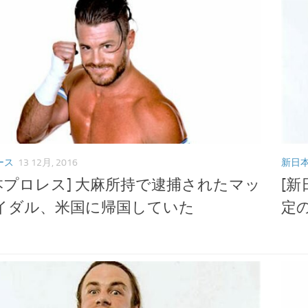
ース
13 12月, 2016
新日
本プロレス] 大麻所持で逮捕されたマッ
[
イダル、米国に帰国していた
定の