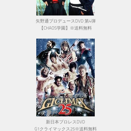
矢野通プロデュースDVD 第4弾
【CHAOS学園】※送料無料
新日本プロレスDVD
G1クライマックス25※送料無料