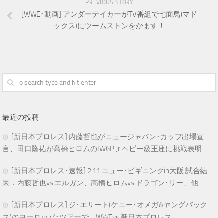
PREVIOUS STORY
[WWE･動画] アンダーテイカーがTV番組で七面鳥(マド
ックス)にツームストンをかます！
最近の投稿
[新日本プロレス] 内藤哲也がニュージャパン･カップ出場宣
言、田口隆祐が高橋ヒロムのIWGP Jr.ヘビー級王座に挑戦表明
[新日本プロレス･速報] 2.11 ニュー･ビギニングin大阪 試合結
果：内藤哲也vs.エルガン、高橋ヒロムvs.ドラゴン･リー、他
[新日本プロレス] ジ･エリート(ケニー･オメガ&ヤングバック
ス)のヨーロッパ･ツアーで、WWEvs.新日本プロレス