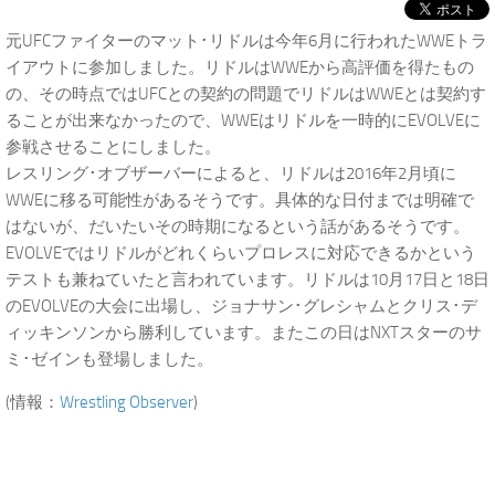
元UFCファイターのマット･リドルは今年6月に行われたWWEトラ
イアウトに参加しました。リドルはWWEから高評価を得たもの
の、その時点ではUFCとの契約の問題でリドルはWWEとは契約す
ることが出来なかったので、WWEはリドルを一時的にEVOLVEに
参戦させることにしました。
レスリング･オブザーバーによると、リドルは2016年2月頃に
WWEに移る可能性があるそうです。具体的な日付までは明確で
はないが、だいたいその時期になるという話があるそうです。
EVOLVEではリドルがどれくらいプロレスに対応できるかという
テストも兼ねていたと言われています。リドルは10月17日と18日
のEVOLVEの大会に出場し、ジョナサン･グレシャムとクリス･デ
ィッキンソンから勝利しています。またこの日はNXTスターのサ
ミ･ゼインも登場しました。
(情報：
Wrestling Observer
)