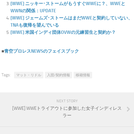
[WWE] ニッキー･ストームがもうすぐWWEに？、WWEと
WWNの関係：UPDATE
[WWE] ジェームズ･ストームはまだWWEと契約していない、
TNAも復帰を望んでいる
[WWE] 米国インディ団体OVWの元練習生と契約か？
■
青空プロレスNEWSのフェイスブック
Tags:
マット・リドル
入団/契約情報
移籍情報
NEXT STORY
[WWE] WWEトライアウトに参加した女子インディレス
ラー