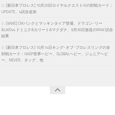
[新日本プロレス] 10月20日ロイヤルクエストIVの対戦カード：
UPDATE、4試合追加
[WWE] CMパンクとマッキンタイア登場、ドラゴン･リー
&LWOvs.ドミニク&カリート&マクダナ、9月30日放送のRAW 試合
結果
[新日本プロレス] 10月14日キング･オブ･プロレスリングの全
対戦カード：IWGP世界ヘビー、GLOBALヘビー、ジュニアヘビ
ー、NEVER、タッグ、他
青空プロレスNEWS © 2024. All Rights Reserved.