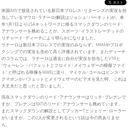
米国AXSで放送されている新日本プロレス･リターンズの実況を担
当しているマウロ･ラナーロ(解説はジョシュ･バーネット)が、来
年1月7日よりUSAネットワークに移るスマックダウンのリード･
アナウンサーを務めることが、スポーツ･イラストレーテッドの
リチャード･ディーチにより明らかになりました。
ラナーロは新日本プロレスでの実況のみならず、MMAやプロボ
クシングでの実況も含めて高く評価されています。またディーチ
のコラムでは、ラナーロは過去に自分が実況を担当したVTRと
“ウォーレン・バフェットとフロイド･メイウェザーの模擬ファイ
ト” と呼ばれる映像をWWEに送り、マイケル･コールはビンス･マ
クマホンがバフェットとメイウェザーのビデオを見た時、 これは
大丈夫だと思ったと言いました 。
現在スマックダウンのリード･アナウンサーはリッチ･ブレナンで
すが、ブレナンはNXTのリード･アナウンサーも務めています。
またスマックダウンの解説としてブッカーTとジェリー･ローラー
がいますが、この2人が変更されるという話は今の所ありませ
ん。