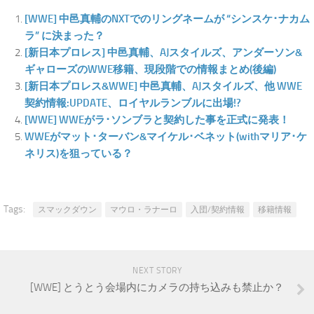
[WWE] 中邑真輔のNXTでのリングネームが “シンスケ･ナカム
ラ” に決まった？
[新日本プロレス] 中邑真輔、AJスタイルズ、アンダーソン&
ギャローズのWWE移籍、現段階での情報まとめ(後編)
[新日本プロレス&WWE] 中邑真輔、AJスタイルズ、他 WWE
契約情報:UPDATE、ロイヤルランブルに出場!?
[WWE] WWEがラ･ソンブラと契約した事を正式に発表！
WWEがマット･ターバン&マイケル･ベネット(withマリア･ケ
ネリス)を狙っている？
Tags:
スマックダウン
マウロ・ラナーロ
入団/契約情報
移籍情報
NEXT STORY
[WWE] とうとう会場内にカメラの持ち込みも禁止か？