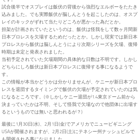
試合後半でオスプレイは飯伏の背後から強烈なエルボーをたたき
込みました。でも実際飯伏が脳しんとうを起こしたのは、オスプ
レイのキックがずれて当たりどころが悪かった為だとか。
担架が計画されていたというのは、飯伏は怪我をして数ヶ月間新
日本プロレスを欠場するためだったとか。しかし現実では新日本
プロレスから飯伏は脳しんとうにより次期シリーズを欠場、復帰
時期は未定と発表されました。
当初予定されていた欠場期間の具体的な日数は不明です。しかし
どちらにしろ飯伏は新日本プロレスに復帰する事になるようで
す。
この情報が本当かどうかは分かりませんが、ケニーが新日本プロ
レスを退団するタイミングで飯伏の欠場が予定されていたのは気
になるところです。(※しかしケニー退団が1.4東京ドーム前から
決まっていたかは不明、そして怪我で欠場なので他団体に出場す
るというものでは無いと思われるが？)
最後に1月30日(水)、2月1日(金)でアメリカでニュービギニング
USAが開催されますが、2月2日(土)にテネシー州ナッシュビルで
も開催される事になりました。