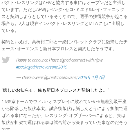
パクト･レスリングはAEWと協力する事にはオープンだと主張し
ています。ただしAEWはペンタ･セロ･ミエド&レイ･フェニック
スと契約しようとしているそうなので、選手の獲得競争が起こる
場合も。2人は現在インパクト･レスリングとMLWにもに出場し
ている。
契約といえば、高橋裕二郎と一緒にバレットクラブに復帰したチ
ェーズ･オーエンズも新日本プロレスと契約したそうです。
Happy to announce I have signed contract with njpw.
#packagedrivereveryone2019
— chase owens (@realchaseowens)
2019年1月7日
“
嬉しいお知らせ、俺も新日本プロレスと契約したよ。
”
1.4東京ドームでウィル･オスプレイに敗れてNEVER無差別級王座
から陥落した飯伏幸太。試合後飯伏は脳しんとうにより担架で運
ばれる事になったが、レスリング･オブザーバーによると、実は
飯伏が担架で運ばれる事は試合前から決まっていた事なのだそう
です。