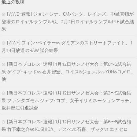
最近の投稿
[WWE･速報] ジョン･シナ、CMパンク、レインズ、中邑真輔が
登場のロイヤルランブル戦、2月2日ロイヤルランブルPLE 試合結
果
[WWE] フィン･ベイラーvs.ダミアンのストリートファイト、1
月13日放送のRAW 試合結果
[新日本プロレス･速報] 1月12日サンノゼ大会：第0〜2試合結
果 ゲイブ･キッドvs.石井智宏、ロイス&ジョレルvs.YOH&ロメロ、
他
[新日本プロレス･速報] 1月12日サンノゼ大会：第3〜5試合結
果 ファンタズモvs.ジェフ･コブ、女子イリミネーションマッチ、
坂井澄江引退試合
[新日本プロレス･速報] 1月12日サンノゼ大会：第6〜8試合結
果 竹下幸之介vs.KUSHIDA、デスぺvs.石森、ザックvs.エチセロ