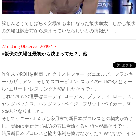
脳しんとうでしばらく欠場する事になった飯伏幸太、しかし飯伏
の欠場は試合前から決まっていたらしいとの情報が……。
Wrestling Observer 2019.1.7
■
飯伏の欠場は最初から決まってた？、他
昨年末でROHを退団したクリストファー･ダニエルズ、フランキ
ー･カザリアン、そしてスコーピオン･スカイのSCUの3人はオー
ル･エリート･レスリングと契約したそうです。
これでAEWの選手はコーディ･ローデス、ブランディ･ローデス、
ヤングバックス、ハングマン･ペイジ、ブリット･ベイカー、SCU
の9人となりました。
そしてケニー･オメガも今月末で新日本プロレスとの契約が終了
し、契約は更新せずAEWの方に合流する可能性が高そうです。
結局新日本プロレスと協力体制を築けなかったAEWですが、イン