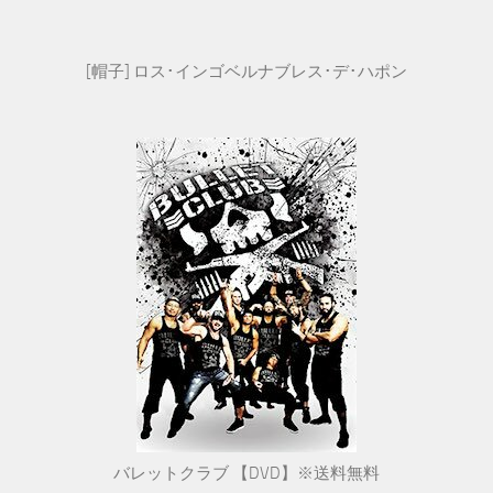
[帽子] ロス･インゴベルナブレス･デ･ハポン
バレットクラブ 【DVD】※送料無料