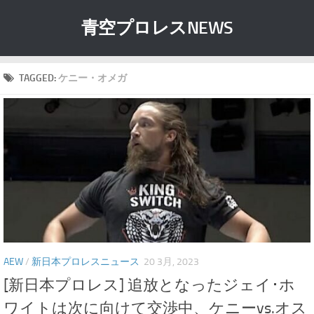
青空プロレスNEWS
TAGGED:
ケニー・オメガ
AEW
/
新日本プロレスニュース
20 3月, 2023
[新日本プロレス] 追放となったジェイ･ホ
ワイトは次に向けて交渉中、ケニーvs.オス