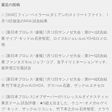
最近の投稿
[WWE] フィン･ベイラーvs.ダミアンのストリートファイト、1
月13日放送のRAW 試合結果
[新日本プロレス･速報] 1月12日サンノゼ大会：第0〜2試合結
果 ゲイブ･キッドvs.石井智宏、ロイス&ジョレルvs.YOH&ロメロ、
他
[新日本プロレス･速報] 1月12日サンノゼ大会：第3〜5試合結
果 ファンタズモvs.ジェフ･コブ、女子イリミネーションマッチ、
坂井澄江引退試合
[新日本プロレス･速報] 1月12日サンノゼ大会：第6〜8試合結
果 竹下幸之介vs.KUSHIDA、デスぺvs.石森、ザックvs.エチセロ
[新日本プロレス] オブザーバーの1.5 レッスルダイナスティ in
東京ドーム 試合評価：★5超え出ました、ケニー･オメガvs.ゲイ
ブ･キッド、ザックvs.リコシェ、竹下幸之介vs.石井智宏、クラウ