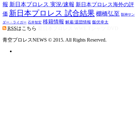
報
新日本プロレス 実況/速報
新日本プロレス海外の評
新日本プロレス 試合結果
棚橋弘至
価
獣神サン
移籍情報
飯伏幸太
解雇/退団情報
ダー・ライガー
石井智宏
RSS
はこちら
新日本プロレス WWE Tシャツ DVD
青空プロレスNEWS © 2015. All Rights Reserved.