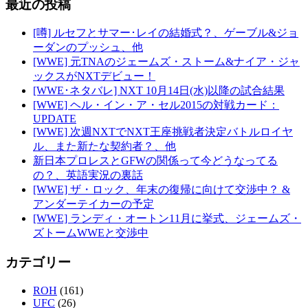
最近の投稿
[噂] ルセフとサマー･レイの結婚式？、ゲーブル&ジョ
ーダンのプッシュ、他
[WWE] 元TNAのジェームズ・ストーム&ナイア・ジャ
ックスがNXTデビュー！
[WWE･ネタバレ] NXT 10月14日(水)以降の試合結果
[WWE] ヘル・イン・ア・セル2015の対戦カード：
UPDATE
[WWE] 次週NXTでNXT王座挑戦者決定バトルロイヤ
ル、また新たな契約者？、他
新日本プロレスとGFWの関係って今どうなってる
の？、英語実況の裏話
[WWE] ザ・ロック、年末の復帰に向けて交渉中？ &
アンダーテイカーの予定
[WWE] ランディ・オートン11月に挙式、ジェームズ・
ズトームWWEと交渉中
カテゴリー
ROH
(161)
UFC
(26)