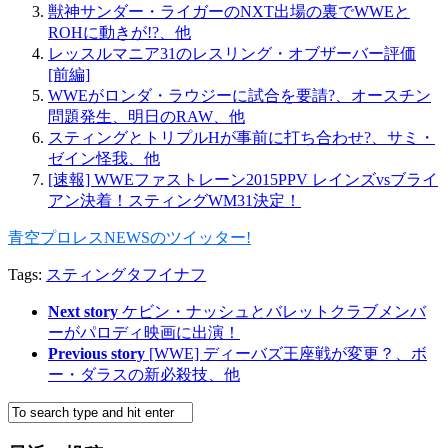
獣神サンダー・ライガーのNXT出場の裏でWWEと
ROHに動きが!?、他
レッスルマニア31のレスリング・オブザーバー評価
[前編]
WWEがロンダ・ラウジーに試合を要請?、オースチン
問題発生、明日のRAW、他
スティングとトリプルHが事前に打ち合わせ?、サミ・
ゼイン怪我、他
[速報] WWEファストレーン2015PPV レインズvsブライ
アン決着！スティングWM31決定！
青空プロレスNEWSのツイッター!
Tags:
スティング
タフイナフ
Next story
ケビン・ナッシュとバレットクラブメンバ
ーがパロディ映画に出演！
Previous story
[WWE] ディーバズ王座戦が変更？、ボ
ー・ダラスの新必殺技、他