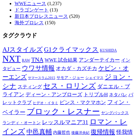
WWEニュース
(1,237)
ドラゴンゲート
(13)
新日本プロレスニュース
(520)
海外プロレス
(150)
タグクラウド
AJスタイルズ
G1クライマックス
KUSHIDA
NXT
TNA
WWE 試合結果
アンダーテイカー
イン
RAW
ウワサ情報
ケビン・オ
オカダ・カズチカ
タビュー
ジョン・
ーエンズ
サモア・ジョー
シェイマス
サマースラム2015
セス・ロリンズ
シナ
ダニエル・ブ
スティング
ライアン
ディーン・アンブローズ
トリプルH
バ
ネタバレ
フィン・
ビンス・マクマホン
レットクラブ
ヒデオ・イタミ
ブロック・レスナー
ベイラー
ヤングバックス
ロマン・レ
レッスルマニア31
ランディ・オートン
インズ
中邑真輔
復帰情報
怪我情
内藤哲也
後藤洋央紀